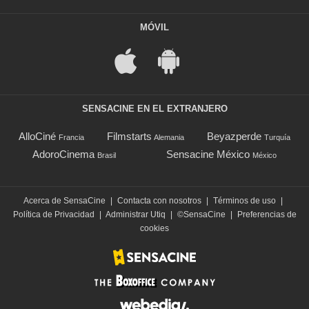
MÓVIL
SENSACINE EN EL EXTRANJERO
AlloCiné
Filmstarts
Beyazperde
Francia
Alemania
Turquía
AdoroCinema
Sensacine México
Brasil
México
Acerca de SensaCine
|
Contacta con nosotros
|
Términos de uso
|
Política de Privacidad
|
Administrar Utiq
|
©SensaCine
|
Preferencias de
cookies