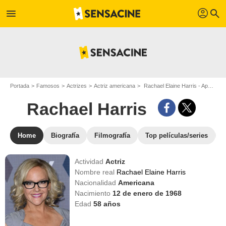
profil
menu
search
Portada
Famosos
Actrizes
Actriz americana
Rachael Elaine Harris - Apodo : Rachael Harris
Rachael Harris
Home
Biografía
Filmografía
Top películas/series
Actividad
Actriz
Nombre real
Rachael Elaine Harris
Nacionalidad
Americana
Nacimiento
12 de enero de 1968
Edad
58
años