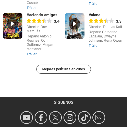
Cusack
Tráiler
Tráiler
Haciendo amigos
Vaiana
3,4
3,3
Director: David
Director: Thomas Kail
Marqués
Reparto Catherine
Reparto Antonio
Laga'aia, Dwayne
Resines, Quim
Johnson, Rena Owen
Gutiérrez, Megan
Tráiler
Montaner
Tráiler
Mejores películas en cines
SÍGUENOS