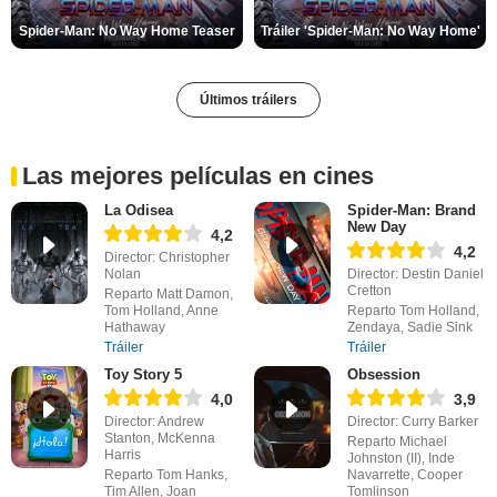
Spider-Man: No Way Home Teaser
Tráiler 'Spider-Man: No Way Home'
Últimos tráilers
Las mejores películas en cines
La Odisea
Spider-Man: Brand
New Day
4,2
4,2
Director: Christopher
Nolan
Director: Destin Daniel
Cretton
Reparto Matt Damon,
Tom Holland, Anne
Reparto Tom Holland,
Hathaway
Zendaya, Sadie Sink
Tráiler
Tráiler
Toy Story 5
Obsession
4,0
3,9
Director: Andrew
Director: Curry Barker
Stanton, McKenna
Reparto Michael
Harris
Johnston (II), Inde
Reparto Tom Hanks,
Navarrette, Cooper
Tim Allen, Joan
Tomlinson