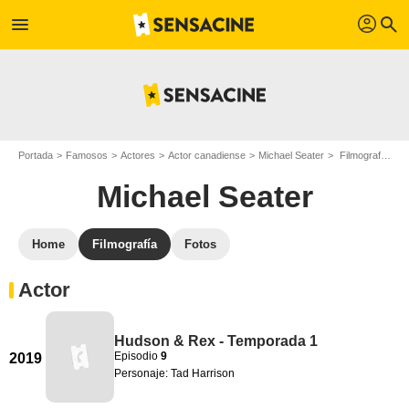
profil
menu
search
Portada
Famosos
Actores
Actor canadiense
Michael Seater
Filmografía Michael Seater
Michael Seater
Home
Filmografía
Fotos
Actor
Hudson & Rex - Temporada 1
Episodio
9
2019
Personaje: Tad Harrison