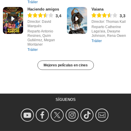
Tráiler
Haciendo amigos
Vaiana
3,4
3,3
Director: David
Director: Thomas Kail
Marqués
Reparto Catherine
Reparto Antonio
Laga'aia, Dwayne
Resines, Quim
Johnson, Rena Owen
Gutiérrez, Megan
Tráiler
Montaner
Tráiler
Mejores películas en cines
SÍGUENOS