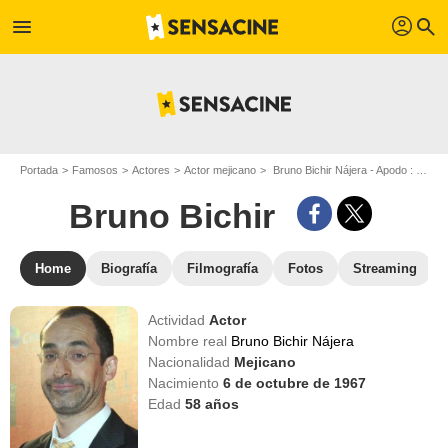
profil
menu
search
Portada
Famosos
Actores
Actor mejicano
Bruno Bichir Nájera - Apodo : Bruno Bichir
Bruno Bichir
Home
Biografía
Filmografía
Fotos
Streaming
Actividad
Actor
Nombre real
Bruno Bichir Nájera
Nacionalidad
Mejicano
Nacimiento
6 de octubre de 1967
Edad
58
años