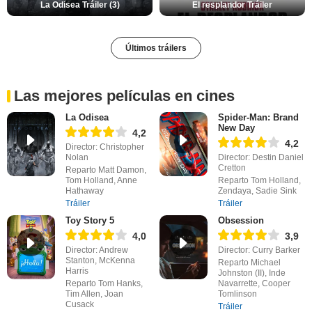
La Odisea Tráiler (3)
El resplandor Tráiler
Últimos tráilers
Las mejores películas en cines
La Odisea
Spider-Man: Brand
New Day
4,2
4,2
Director: Christopher
Nolan
Director: Destin Daniel
Cretton
Reparto Matt Damon,
Tom Holland, Anne
Reparto Tom Holland,
Hathaway
Zendaya, Sadie Sink
Tráiler
Tráiler
Toy Story 5
Obsession
4,0
3,9
Director: Andrew
Director: Curry Barker
Stanton, McKenna
Reparto Michael
Harris
Johnston (II), Inde
Reparto Tom Hanks,
Navarrette, Cooper
Tim Allen, Joan
Tomlinson
Cusack
Tráiler