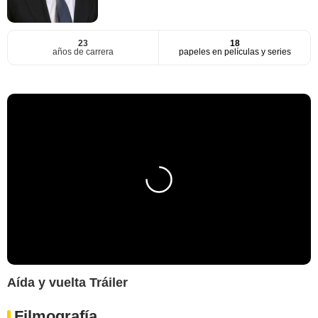
23
18
años de carrera
papeles en películas y series
Aída y vuelta Tráiler
Filmografía