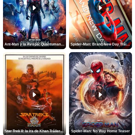
Ant-Man y la Avispa: Quantumanía Tráiler (2)
Spider-Man: Brand New Day Tráiler (3)
Star Trek II: la ira de Khan Tráiler VO
Spider-Man: No Way Home Teaser