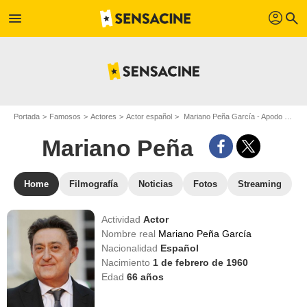
profil
menu
search
Portada
Famosos
Actores
Actor español
Mariano Peña García - Apodo : Mariano Peña
Mariano Peña
Home
Filmografía
Noticias
Fotos
Streaming
Actividad
Actor
Nombre real
Mariano Peña García
Nacionalidad
Español
Nacimiento
1 de febrero de 1960
Edad
66
años