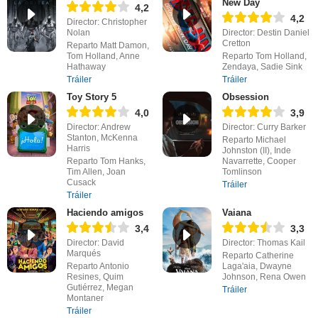
New Day
4,2
4,2
Director: Christopher
Nolan
Director: Destin Daniel
Cretton
Reparto Matt Damon,
Tom Holland, Anne
Reparto Tom Holland,
Hathaway
Zendaya, Sadie Sink
Tráiler
Tráiler
Toy Story 5
Obsession
4,0
3,9
Director: Andrew
Director: Curry Barker
Stanton, McKenna
Reparto Michael
Harris
Johnston (II), Inde
Reparto Tom Hanks,
Navarrette, Cooper
Tim Allen, Joan
Tomlinson
Cusack
Tráiler
Tráiler
Haciendo amigos
Vaiana
3,4
3,3
Director: David
Director: Thomas Kail
Marqués
Reparto Catherine
Reparto Antonio
Laga'aia, Dwayne
Resines, Quim
Johnson, Rena Owen
Gutiérrez, Megan
Tráiler
Montaner
Tráiler