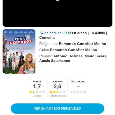
24 de abril de 2009
en cines
|
1h 43min
|
Comedia
Dirigida por
Fernando González Molina
|
Guion
Fernando González Molina
Reparto
Antonio Resines
,
Mario Casas
,
Amaia Salamanca
Medios
Usuarios
Mis amigos
1,7
2,6
--
3 críticas
142 notas, 1 crítica
VER EN AMAZON PRIME VIDEO