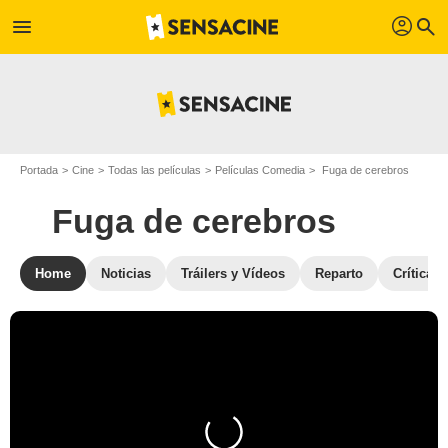
profil
menu
search
Portada
Cine
Todas las películas
Películas Comedia
Fuga de cerebros
Fuga de cerebros
Home
Noticias
Tráilers y Vídeos
Reparto
Críticas