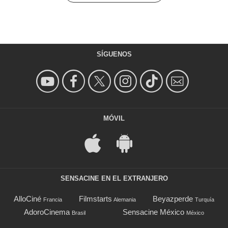
SÍGUENOS
MÓVIL
SENSACINE EN EL EXTRANJERO
AlloCiné
Filmstarts
Beyazperde
Francia
Alemania
Turquía
AdoroCinema
Sensacine México
Brasil
México