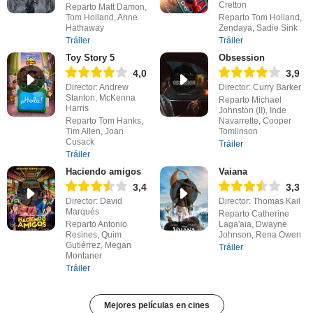
Cretton
Reparto Matt Damon,
Tom Holland, Anne
Reparto Tom Holland,
Hathaway
Zendaya, Sadie Sink
Tráiler
Tráiler
Toy Story 5
Obsession
4,0
3,9
Director: Andrew
Director: Curry Barker
Stanton, McKenna
Reparto Michael
Harris
Johnston (II), Inde
Reparto Tom Hanks,
Navarrette, Cooper
Tim Allen, Joan
Tomlinson
Cusack
Tráiler
Tráiler
Haciendo amigos
Vaiana
3,4
3,3
Director: David
Director: Thomas Kail
Marqués
Reparto Catherine
Reparto Antonio
Laga'aia, Dwayne
Resines, Quim
Johnson, Rena Owen
Gutiérrez, Megan
Tráiler
Montaner
Tráiler
Mejores películas en cines