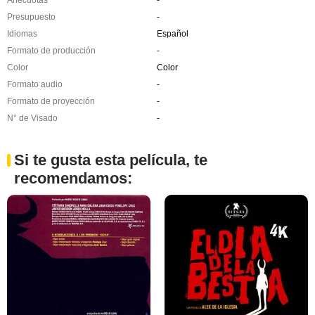
Anécdotas
-
Presupuesto
-
Idiomas
Español
Formato de producción
-
Color
Color
Formato audio
-
Formato de proyección
-
N° de Visado
-
Si te gusta esta película, te
recomendamos: