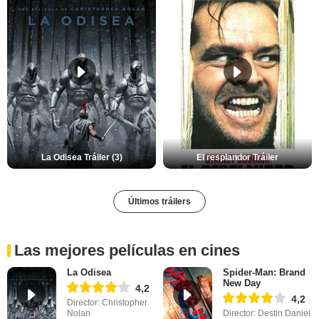
La Odisea Tráiler (3)
El resplandor Tráiler
Últimos tráilers
Las mejores películas en cines
La Odisea
Spider-Man: Brand
New Day
4,2
4,2
Director: Christopher
Nolan
Director: Destin Daniel