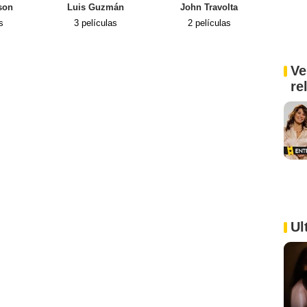
son
Luis Guzmán
John Travolta
Mario
s
3 películas
2 películas
2
Ve
re
Ul