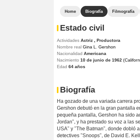
Home
Biografía
Filmografía
Estado civil
Actividades
Actriz
,
Productora
Nombre real
Gina L. Gershon
Nacionalidad
Americana
Nacimiento
10 de junio de 1962
(Califor
Edad
64
años
Biografía
Ha gozado de una variada carrera profe
Gershon debutó en la gran pantalla e
pequeña pantalla, Gershon ha sido ac
Jordan", y ha prestado su voz a las s
USA" y "The Batman", donde dobló a
detectives "Snoops", de David E. Kelle