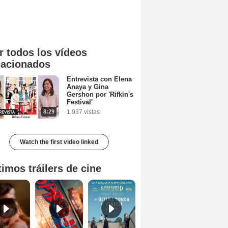
 Van Peebles
T.J. Miller
Richard Riehle
 películas
1 película y # serie
2 películas
r todos los vídeos
lacionados
Entrevista con Elena
Anaya y Gina
Gershon por 'Rifkin's
Festival'
8:29
1.937 vistas
Watch the first video linked
timos tráilers de cine
Mala Bèstia Tráiler VOSE
Spider-Man: Brand New Day Tráiler (3)
La última ronda en Venecia Tráiler VOSE