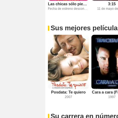
Las chicas sólo piensan en divertirse
3:15
Fecha de estreno desconocida
11 de mayo d
Sus mejores película
Posdata: Te quiero
Cara a cara (F
2007
1997
Su carrera en númer