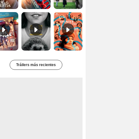
Tres de más Tráiler
El mensaje Tráiler
Apuntes para una ficción consentida Tráiler
Tráilers más recientes