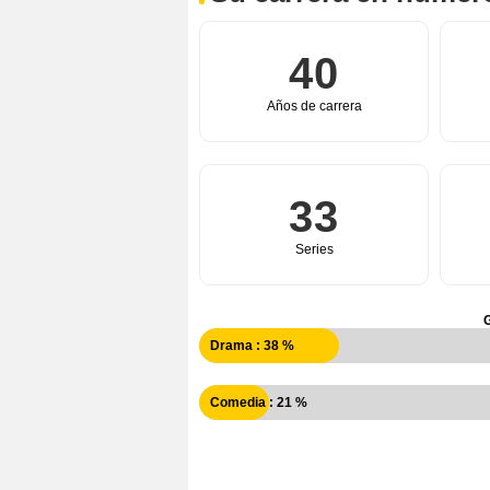
40
Años de carrera
33
Series
Drama : 38 %
Comedia : 21 %