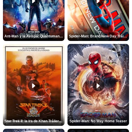
Ant-Man y la Avispa: Quantumanía Tráiler (2)
Spider-Man: Brand New Day Tráiler (3)
Star Trek II: la ira de Khan Tráiler VO
Spider-Man: No Way Home Teaser