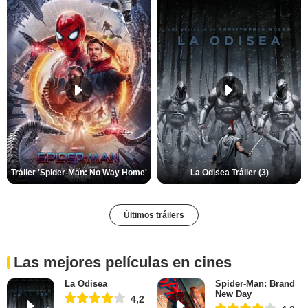
Tráiler 'Spider-Man: No Way Home'
La Odisea Tráiler (3)
Últimos tráilers
Las mejores películas en cines
La Odisea
Spider-Man: Brand
New Day
4,2