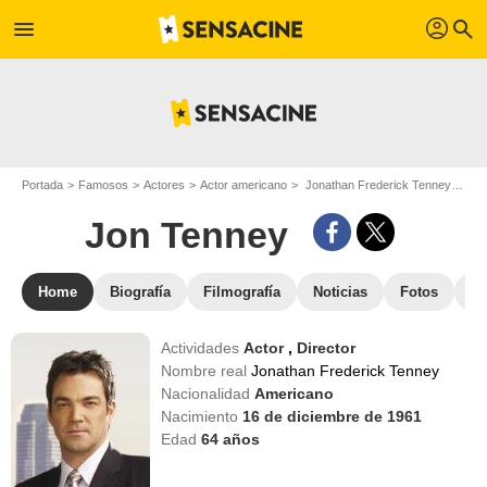
profil
menu
search
Portada
Famosos
Actores
Actor americano
Jonathan Frederick Tenney - Apodo : Jon Tenney
Jon Tenney
Home
Biografía
Filmografía
Noticias
Fotos
St
Actividades
Actor
,
Director
Nombre real
Jonathan Frederick Tenney
Nacionalidad
Americano
Nacimiento
16 de diciembre de 1961
Edad
64
años