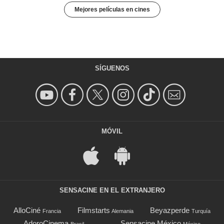
Mejores películas en cines
SÍGUENOS
MÓVIL
SENSACINE EN EL EXTRANJERO
AlloCiné
Filmstarts
Beyazperde
Francia
Alemania
Turquía
AdoroCinema
Sensacine México