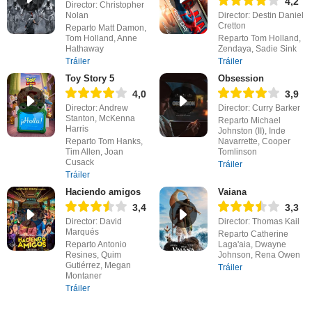
4,2
Director: Christopher
Nolan
Director: Destin Daniel
Cretton
Reparto Matt Damon,
Tom Holland, Anne
Reparto Tom Holland,
Hathaway
Zendaya, Sadie Sink
Tráiler
Tráiler
Toy Story 5
Obsession
4,0
3,9
Director: Andrew
Director: Curry Barker
Stanton, McKenna
Reparto Michael
Harris
Johnston (II), Inde
Reparto Tom Hanks,
Navarrette, Cooper
Tim Allen, Joan
Tomlinson
Cusack
Tráiler
Tráiler
Haciendo amigos
Vaiana
3,4
3,3
Director: David
Director: Thomas Kail
Marqués
Reparto Catherine
Reparto Antonio
Laga'aia, Dwayne
Resines, Quim
Johnson, Rena Owen
Gutiérrez, Megan
Tráiler
Montaner
Tráiler