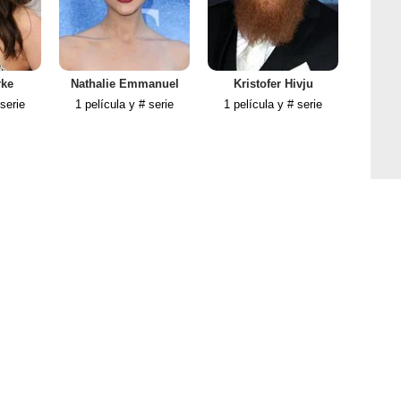
rke
Nathalie Emmanuel
Kristofer Hivju
Ro
 serie
1 película y # serie
1 película y # serie
1 pel