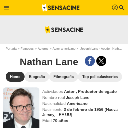
profil
menu
search
Portada
Famosos
Actores
Actor americano
Joseph Lane - Apodo : Nathan Lane
Nathan Lane
Home
Biografía
Filmografía
Top películas/series
Actividades
Actor
,
Productor delegado
Nombre real
Joseph Lane
Nacionalidad
Americano
Nacimiento
3 de febrero de 1956
(Nueva
Jersey, - EE.UU)
Edad
70
años