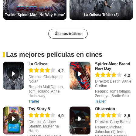
Tráiler 'Spider-Man: No Way Home'
La Odisea Tráiler (3)
Últimos tráilers
Las mejores películas en cines
La Odisea
Spider-Man: Brand
New Day
4,2
4,2
Director: Christopher
Nolan
Director: Destin Daniel
Cretton
Reparto Matt Damon,
Tom Holland, Anne
Reparto Tom Holland,
Hathaway
Zendaya, Sadie Sink
Tráiler
Tráiler
Toy Story 5
Obsession
4,0
3,9
Director: Andrew
Director: Curry Barker
Stanton, McKenna
Reparto Michael
Harris
Johnston (II), Inde