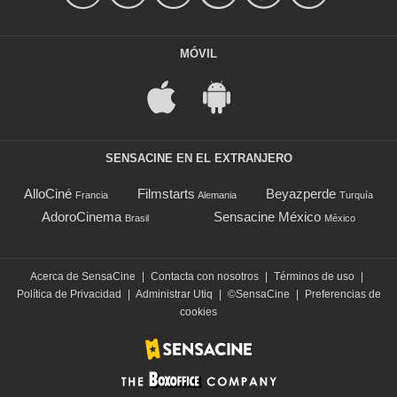
MÓVIL
SENSACINE EN EL EXTRANJERO
AlloCiné
Filmstarts
Beyazperde
Francia
Alemania
Turquía
AdoroCinema
Sensacine México
Brasil
México
Acerca de SensaCine
|
Contacta con nosotros
|
Términos de uso
|
Política de Privacidad
|
Administrar Utiq
|
©SensaCine
|
Preferencias de
cookies