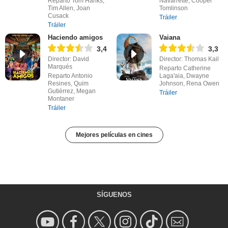
Reparto Tom Hanks,
Navarrette, Cooper
Tim Allen, Joan
Tomlinson
Cusack
Tráiler
Tráiler
Haciendo amigos
Vaiana
3,4
3,3
Director: David
Director: Thomas Kail
Marqués
Reparto Catherine
Reparto Antonio
Laga'aia, Dwayne
Resines, Quim
Johnson, Rena Owen
Gutiérrez, Megan
Tráiler
Montaner
Tráiler
Mejores películas en cines
SÍGUENOS