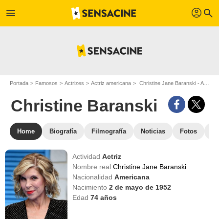
profil
menu
search
Portada
Famosos
Actrizes
Actriz americana
Christine Jane Baranski - Apodo : Christine Baranski
Christine Baranski
Home
Biografía
Filmografía
Noticias
Fotos
St
Actividad
Actriz
Nombre real
Christine Jane Baranski
Nacionalidad
Americana
Nacimiento
2 de mayo de 1952
Edad
74
años