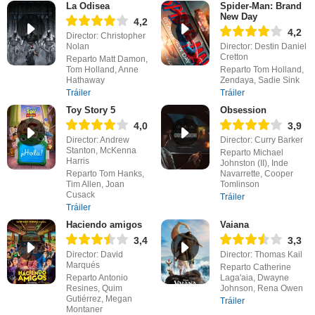
La Odisea
Spider-Man: Brand
New Day
4,2
4,2
Director: Christopher
Nolan
Director: Destin Daniel
Cretton
Reparto Matt Damon,
Tom Holland, Anne
Reparto Tom Holland,
Hathaway
Zendaya, Sadie Sink
Tráiler
Tráiler
Toy Story 5
Obsession
4,0
3,9
Director: Andrew
Director: Curry Barker
Stanton, McKenna
Reparto Michael
Harris
Johnston (II), Inde
Reparto Tom Hanks,
Navarrette, Cooper
Tim Allen, Joan
Tomlinson
Cusack
Tráiler
Tráiler
Haciendo amigos
Vaiana
3,4
3,3
Director: David
Director: Thomas Kail
Marqués
Reparto Catherine
Reparto Antonio
Laga'aia, Dwayne
Resines, Quim
Johnson, Rena Owen
Gutiérrez, Megan
Tráiler
Montaner