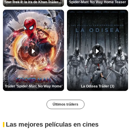
Star Trek II: la ira de Khan Tráiler VO
Spider-Man: No Way Home Teaser
Tráiler 'Spider-Man: No Way Home'
La Odisea Tráiler (3)
Últimos tráilers
Las mejores películas en cines