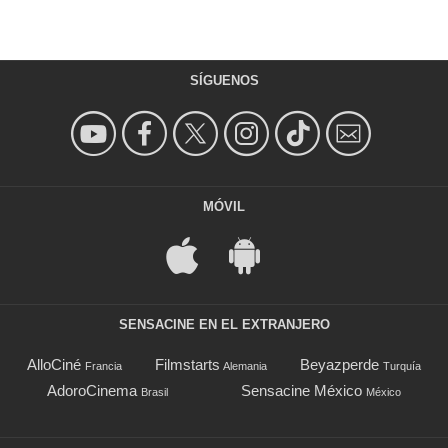
SÍGUENOS
MÓVIL
SENSACINE EN EL EXTRANJERO
AlloCiné
Filmstarts
Beyazperde
Francia
Alemania
Turquía
AdoroCinema
Sensacine México
Brasil
México