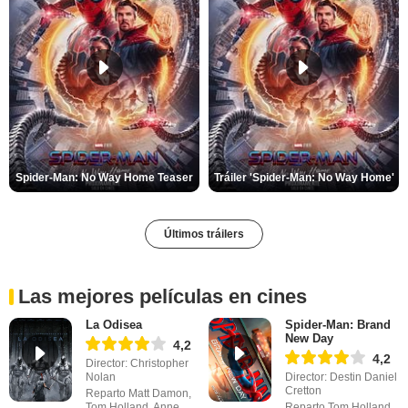
Spider-Man: No Way Home Teaser
Tráiler 'Spider-Man: No Way Home'
Últimos tráilers
Las mejores películas en cines
La Odisea
Spider-Man: Brand
New Day
4,2
4,2
Director: Christopher
Nolan
Director: Destin Daniel
Cretton
Reparto Matt Damon,
Tom Holland, Anne
Reparto Tom Holland,