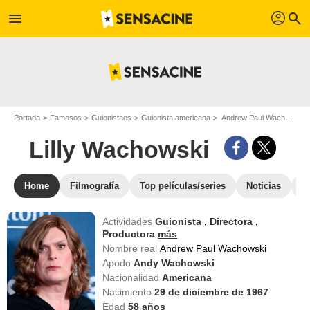
profil
menu
search
Portada
Famosos
Guionistaes
Guionista americana
Andrew Paul Wachowski - Apodo : Lilly Wachowski
Lilly Wachowski
Home
Filmografía
Top películas/series
Noticias
F
Actividades
Guionista
,
Directora
,
Productora
más
Nombre real
Andrew Paul Wachowski
Apodo
Andy Wachowski
Nacionalidad
Americana
Nacimiento
29 de diciembre de 1967
Edad
58
años