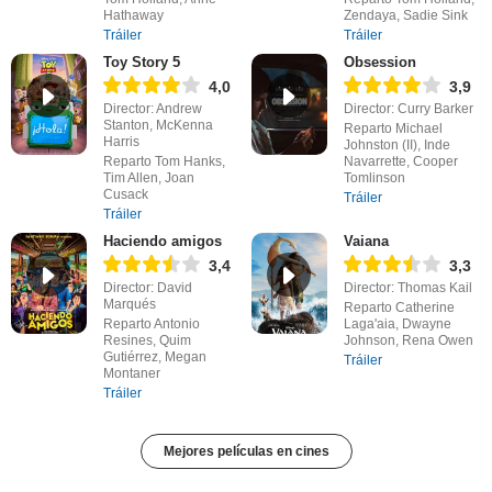
Hathaway
Zendaya, Sadie Sink
Tráiler
Tráiler
Toy Story 5
Obsession
4,0
3,9
Director: Andrew
Director: Curry Barker
Stanton, McKenna
Reparto Michael
Harris
Johnston (II), Inde
Reparto Tom Hanks,
Navarrette, Cooper
Tim Allen, Joan
Tomlinson
Cusack
Tráiler
Tráiler
Haciendo amigos
Vaiana
3,4
3,3
Director: David
Director: Thomas Kail
Marqués
Reparto Catherine
Reparto Antonio
Laga'aia, Dwayne
Resines, Quim
Johnson, Rena Owen
Gutiérrez, Megan
Tráiler
Montaner
Tráiler
Mejores películas en cines