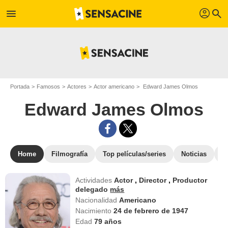
profil
menu
search
Portada
Famosos
Actores
Actor americano
Edward James Olmos
Edward James Olmos
Home
Filmografía
Top películas/series
Noticias
F
Actividades
Actor
,
Director
,
Productor
delegado
más
Nacionalidad
Americano
Nacimiento
24 de febrero de 1947
Edad
79
años