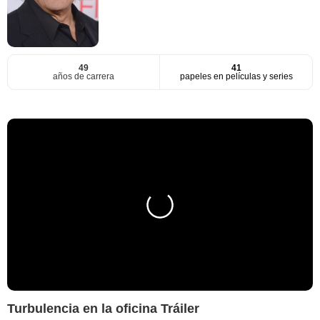
49
41
años de carrera
papeles en películas y series
Turbulencia en la oficina Tráiler