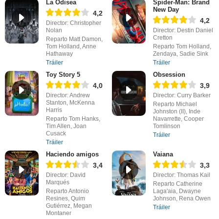
La Odisea
Spider-Man: Brand
New Day
4,2
4,2
Director: Christopher
Nolan
Director: Destin Daniel
Cretton
Reparto Matt Damon,
Tom Holland, Anne
Reparto Tom Holland,
Hathaway
Zendaya, Sadie Sink
Tráiler
Tráiler
Toy Story 5
Obsession
4,0
3,9
Director: Andrew
Director: Curry Barker
Stanton, McKenna
Reparto Michael
Harris
Johnston (II), Inde
Reparto Tom Hanks,
Navarrette, Cooper
Tim Allen, Joan
Tomlinson
Cusack
Tráiler
Tráiler
Haciendo amigos
Vaiana
3,4
3,3
Director: David
Director: Thomas Kail
Marqués
Reparto Catherine
Reparto Antonio
Laga'aia, Dwayne
Resines, Quim
Johnson, Rena Owen
Gutiérrez, Megan
Tráiler
Montaner