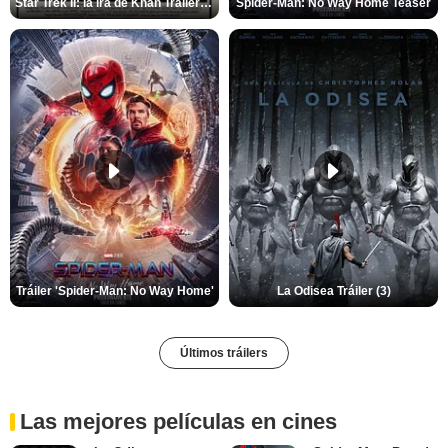
Star Trek II: la ira de Khan Tráiler VO
Spider-Man: No Way Home Teaser
Tráiler 'Spider-Man: No Way Home'
La Odisea Tráiler (3)
Últimos tráilers
Las mejores películas en cines