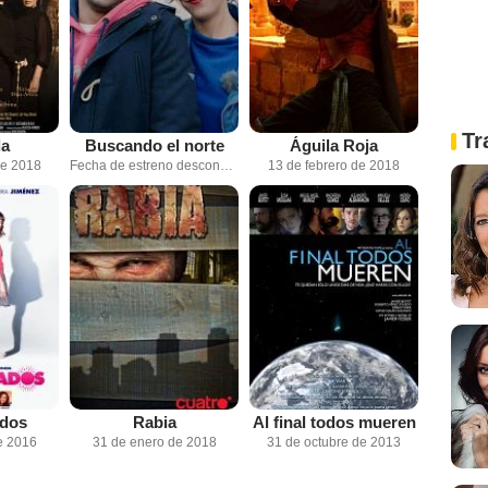
Tr
da
Buscando el norte
Águila Roja
de 2018
Fecha de estreno desconocida
13 de febrero de 2018
dos
Rabia
Al final todos mueren
e 2016
31 de enero de 2018
31 de octubre de 2013