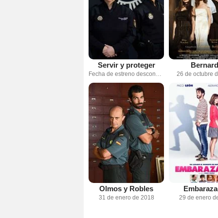
Servir y proteger
Bernar
Fecha de estreno desconocida
26 de octubre 
Olmos y Robles
Embaraza
31 de enero de 2018
29 de enero d