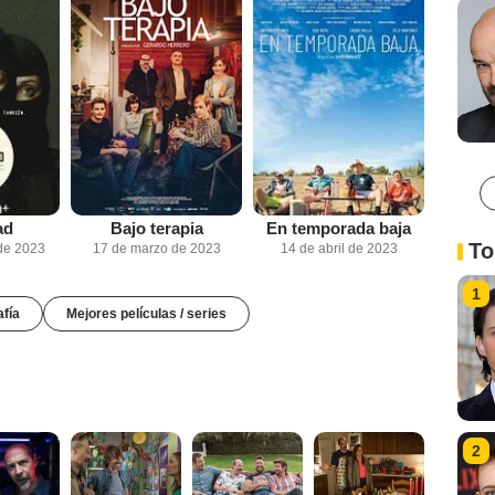
ad
Bajo terapia
En temporada baja
To
de 2023
17 de marzo de 2023
14 de abril de 2023
1
afía
Mejores películas / series
2