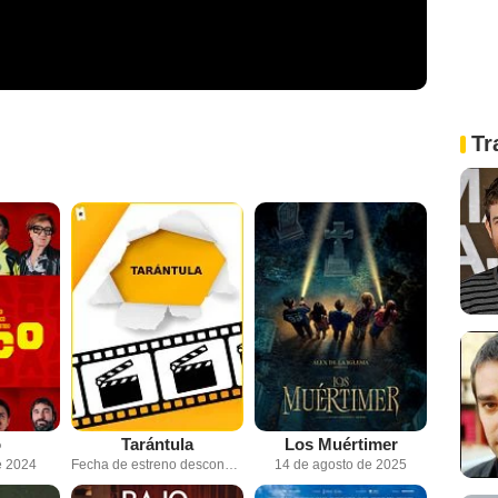
Tr
o
Tarántula
Los Muértimer
e 2024
Fecha de estreno desconocida
14 de agosto de 2025