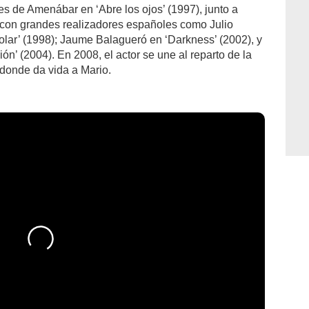
es de Amenábar en ‘Abre los ojos’ (1997), junto a
 con grandes realizadores españoles como Julio
lar’ (1998); Jaume Balagueró en ‘Darkness’ (2002), y
’ (2004). En 2008, el actor se une al reparto de la
, donde da vida a Mario.