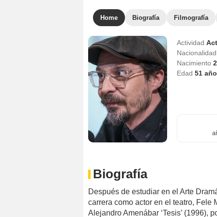
Home
Biografía
Filmografía
Actividad
Act
Nacionalida
Nacimiento
2
Edad
51
año
a
Biografía
Después de estudiar en el Arte Dram
carrera como actor en el teatro, Fele M
Alejandro Amenábar ‘Tesis’ (1996), po