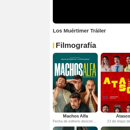
Los Muértimer Tráiler
Filmografía
Machos Alfa
Atasc
Fecha de estreno desconocida
23 de mayo d