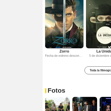
Zorro
La Unid
Fecha de estreno desconocida
5 de diciembre 
Toda la filmogr
Fotos