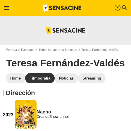
profil
menu
search
Portada
Famosos
Todos los actores famosos
Teresa Fernández-Valdés
Filmo
Teresa Fernández-Valdés
Home
Filmografía
Noticias
Streaming
Dirección
Nacho
2023
Creator/Showrunner