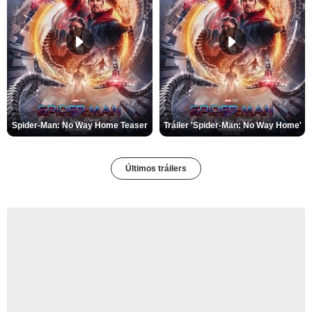
Spider-Man: No Way Home Teaser
Tráiler 'Spider-Man: No Way Home'
Últimos tráilers