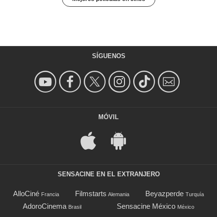
SÍGUENOS
MÓVIL
SENSACINE EN EL EXTRANJERO
AlloCiné
Filmstarts
Beyazperde
Francia
Alemania
Turquía
AdoroCinema
Sensacine México
Brasil
México