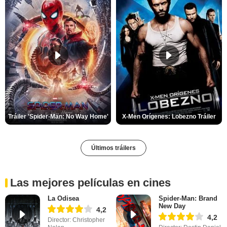
Tráiler 'Spider-Man: No Way Home'
X-Men Orígenes: Lobezno Tráiler
Últimos tráilers
Las mejores películas en cines
La Odisea
Spider-Man: Brand
New Day
4,2
4,2
Director: Christopher