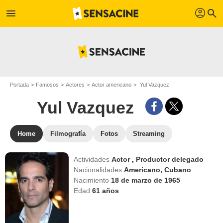
profil
menu
search
Portada
Famosos
Actores
Actor americano
Yul Vazquez
Yul Vazquez
Home
Filmografía
Fotos
Streaming
Actividades
Actor
,
Productor delegado
Nacionalidades
Americano,
Cubano
Nacimiento
18 de marzo de 1965
Edad
61
años