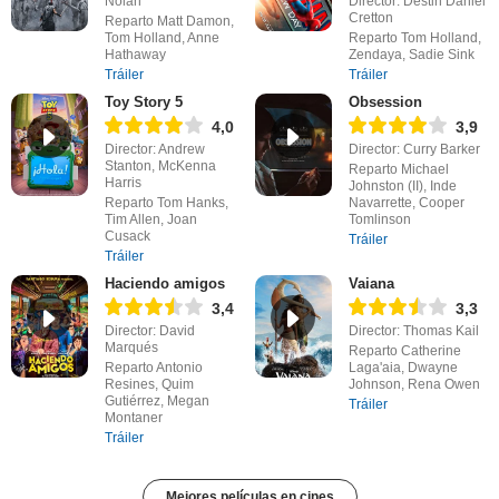
Nolan
Director: Destin Daniel
Cretton
Reparto Matt Damon,
Tom Holland, Anne
Reparto Tom Holland,
Hathaway
Zendaya, Sadie Sink
Tráiler
Tráiler
Toy Story 5
Obsession
4,0
3,9
Director: Andrew
Director: Curry Barker
Stanton, McKenna
Reparto Michael
Harris
Johnston (II), Inde
Reparto Tom Hanks,
Navarrette, Cooper
Tim Allen, Joan
Tomlinson
Cusack
Tráiler
Tráiler
Haciendo amigos
Vaiana
3,4
3,3
Director: David
Director: Thomas Kail
Marqués
Reparto Catherine
Reparto Antonio
Laga'aia, Dwayne
Resines, Quim
Johnson, Rena Owen
Gutiérrez, Megan
Tráiler
Montaner
Tráiler
Mejores películas en cines