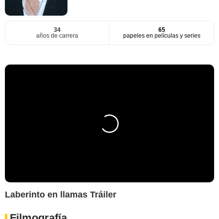
34
65
años de carrera
papeles en películas y series
Laberinto en llamas Tráiler
Filmografía