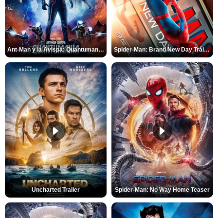
Ant-Man y la Avispa: Quantumanía Tráiler (2)
Spider-Man: Brand New Day Tráiler (3)
Uncharted Trailer
Spider-Man: No Way Home Teaser