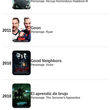
Personaje: Hiccup Horrendous Haddock III
Goon
2011
Personaje: Ryan
Good Neighbors
2010
Personaje: Victor
El aprendiz de brujo
2010
Personaje: The Sorcerer's Apprentice