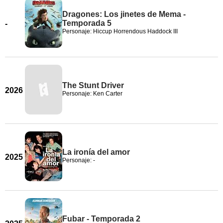
Dragones: Los jinetes de Mema -
Temporada 5
-
Personaje: Hiccup Horrendous Haddock III
The Stunt Driver
2026
Personaje: Ken Carter
La ironía del amor
2025
Personaje: -
Fubar - Temporada 2