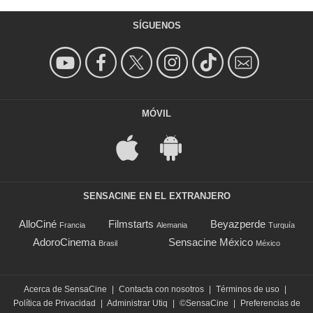
SÍGUENOS
MÓVIL
SENSACINE EN EL EXTRANJERO
AlloCiné
Filmstarts
Beyazperde
Francia
Alemania
Turquía
AdoroCinema
Sensacine México
Brasil
México
Acerca de SensaCine
|
Contacta con nosotros
|
Términos de uso
|
Política de Privacidad
|
Administrar Utiq
|
©SensaCine
|
Preferencias de