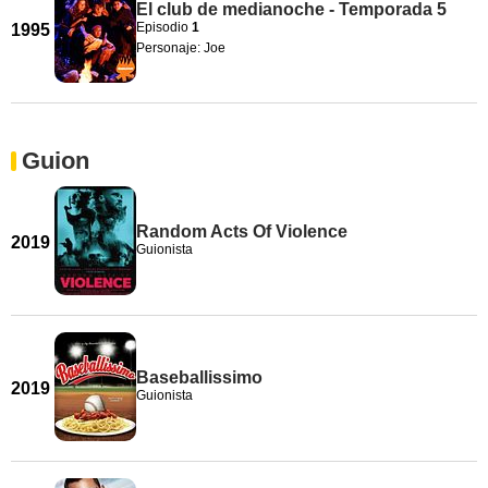
El club de medianoche - Temporada 5
Episodio
1
1995
Personaje: Joe
Guion
Random Acts Of Violence
2019
Guionista
Baseballissimo
2019
Guionista