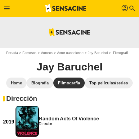
profil
menu
search
Portada
Famosos
Actores
Actor canadiense
Jay Baruchel
Filmografía Jay Baruchel
Jay Baruchel
Home
Biografía
Filmografía
Top películas/series
Dirección
Random Acts Of Violence
2019
Director