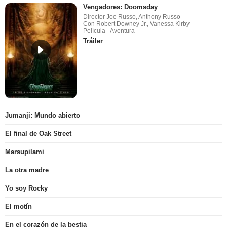
Vengadores: Doomsday
Director Joe Russo, Anthony Russo
Con Robert Downey Jr., Vanessa Kirby
Película - Aventura
Tráiler
Jumanji: Mundo abierto
El final de Oak Street
Marsupilami
La otra madre
Yo soy Rocky
El motín
En el corazón de la bestia