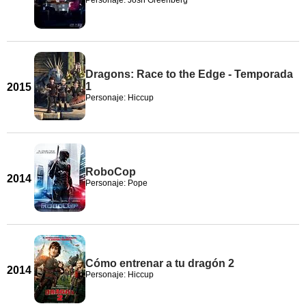
Personaje: Josh Greenberg
Dragons: Race to the Edge - Temporada
1
2015
Personaje: Hiccup
RoboCop
2014
Personaje: Pope
Cómo entrenar a tu dragón 2
2014
Personaje: Hiccup