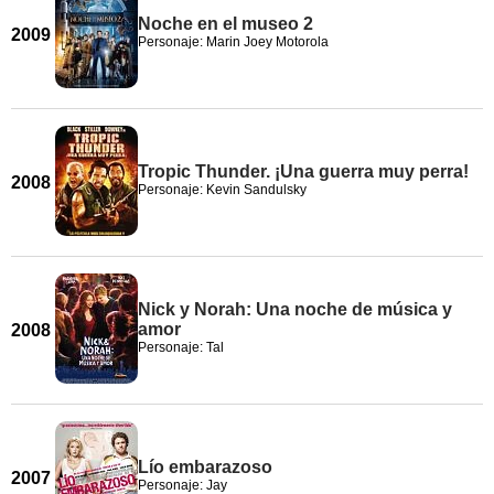
Noche en el museo 2
2009
Personaje: Marin Joey Motorola
Tropic Thunder. ¡Una guerra muy perra!
2008
Personaje: Kevin Sandulsky
Nick y Norah: Una noche de música y
amor
2008
Personaje: Tal
Lío embarazoso
2007
Personaje: Jay