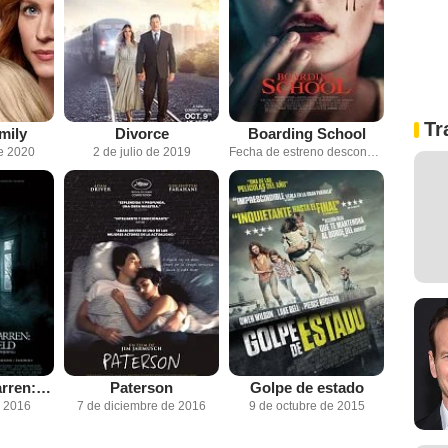
Tr
mily
Divorce
Boarding School
e 2020
2 de julio de 2019
Fecha de estreno desconocida
Expediente Warren: El caso Enfield
Paterson
Golpe de estado
e 2016
7 de diciembre de 2016
9 de octubre de 2015