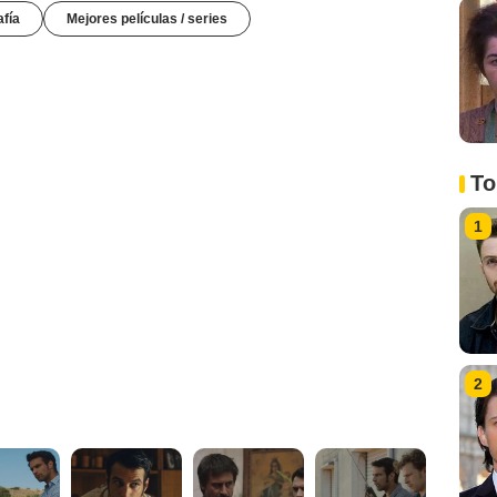
afía
Mejores películas / series
To
1
2