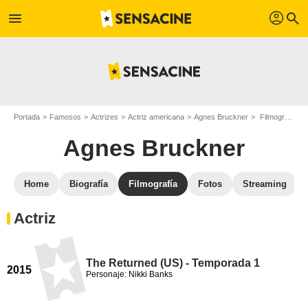
profil
menu
search
Portada
Famosos
Actrizes
Actriz americana
Agnes Bruckner
Filmografía Agnes Bruckner
Agnes Bruckner
Home
Biografía
Filmografía
Fotos
Streaming
Actriz
The Returned (US) - Temporada 1
2015
Personaje: Nikki Banks