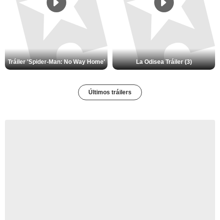
Tráiler 'Spider-Man: No Way Home'
La Odisea Tráiler (3)
Últimos tráilers