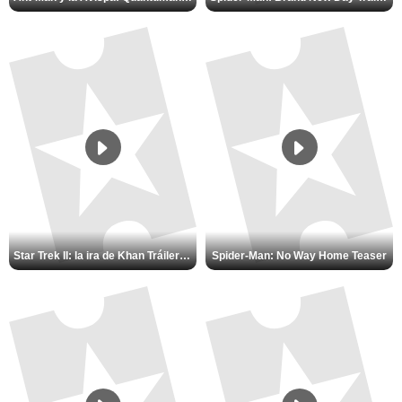
Star Trek II: la ira de Khan Tráiler VO
Spider-Man: No Way Home Teaser