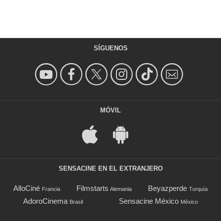
SÍGUENOS
MÓVIL
SENSACINE EN EL EXTRANJERO
AlloCiné
Filmstarts
Beyazperde
Francia
Alemania
Turquía
AdoroCinema
Sensacine México
Brasil
México