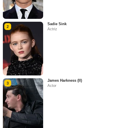
Sadie Sink
2
Actriz
James Harkness (II)
3
Actor