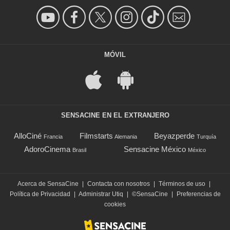
MÓVIL
SENSACINE EN EL EXTRANJERO
AlloCiné
Filmstarts
Beyazperde
Francia
Alemania
Turquía
AdoroCinema
Sensacine México
Brasil
México
Acerca de SensaCine
|
Contacta con nosotros
|
Términos de uso
|
Política de Privacidad
|
Administrar Utiq
|
©SensaCine
|
Preferencias de
cookies