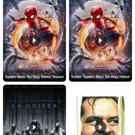
Spider-Man: No Way Home Teaser
Tráiler 'Spider-Man: No Way Home'