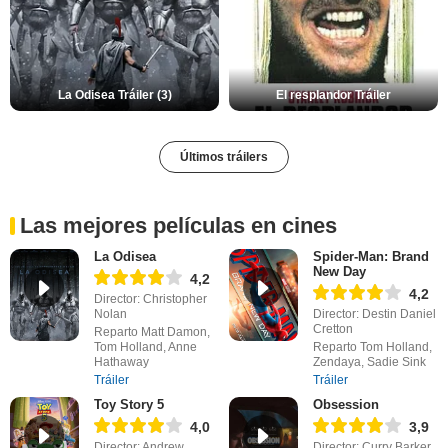
La Odisea Tráiler (3)
El resplandor Tráiler
Últimos tráilers
Las mejores películas en cines
La Odisea
Spider-Man: Brand
New Day
4,2
4,2
Director: Christopher
Nolan
Director: Destin Daniel
Cretton
Reparto Matt Damon,
Tom Holland, Anne
Reparto Tom Holland,
Hathaway
Zendaya, Sadie Sink
Tráiler
Tráiler
Toy Story 5
Obsession
4,0
3,9
Director: Andrew
Director: Curry Barker