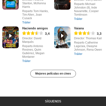
Stanton, McKenna
Reparto Michael
Harris
Johnston (II), Inde
Reparto Tom Hanks,
Navarrette, Cooper
Tim Allen, Joan
Tomlinson
Cusack
Tráiler
Tráiler
Haciendo amigos
Vaiana
3,4
3,3
Director: David
Director: Thomas Kail
Marqués
Reparto Catherine
Reparto Antonio
Laga'aia, Dwayne
Resines, Quim
Johnson, Rena Owen
Gutiérrez, Megan
Tráiler
Montaner
Tráiler
Mejores películas en cines
SÍGUENOS