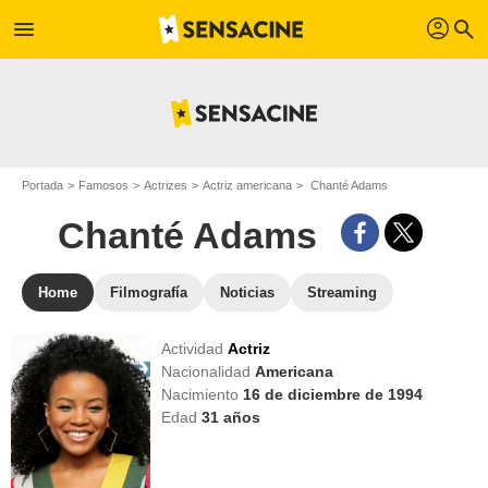
profil
menu
search
Portada
Famosos
Actrizes
Actriz americana
Chanté Adams
Chanté Adams
Home
Filmografía
Noticias
Streaming
Actividad
Actriz
Nacionalidad
Americana
Nacimiento
16 de diciembre de 1994
Edad
31
años