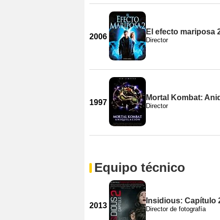
El efecto mariposa 
2006
Director
Mortal Kombat: Ani
1997
Director
Equipo técnico
Insidious: Capítulo 
2013
Director de fotografía