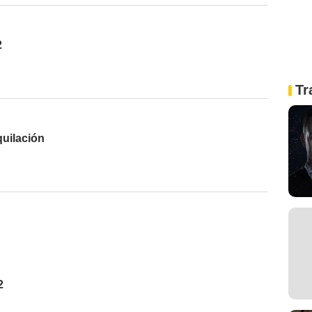
2
Tr
quilación
2