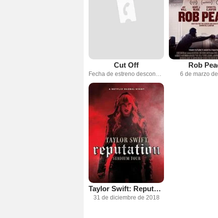
Cut Off
Rob Pea
Fecha de estreno desconocida
6 de marzo d
Taylor Swift: Reputation Stadium Tour
31 de diciembre de 2018