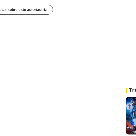
cias sobre este actor/actriz
Tr