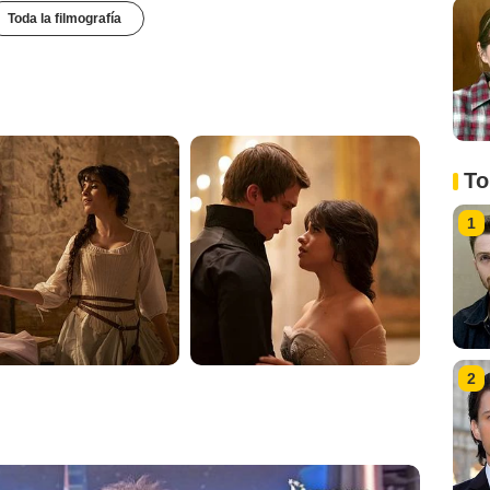
Toda la filmografía
To
1
2