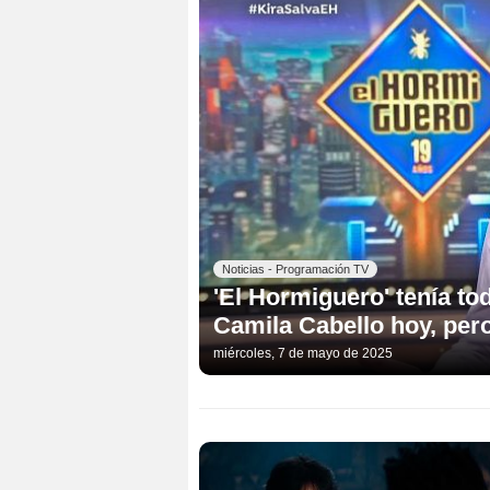
Noticias - Programación TV
'El Hormiguero' tenía to
Camila Cabello hoy, pero
miércoles, 7 de mayo de 2025