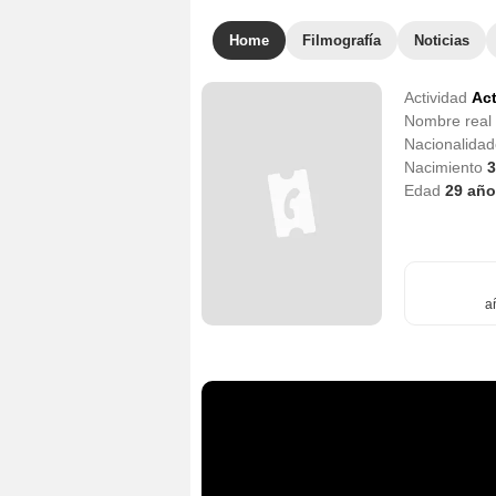
Home
Filmografía
Noticias
Actividad
Act
Nombre real
Nacionalida
Nacimiento
3
Edad
29
año
a