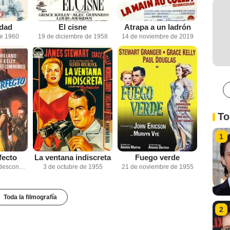
edad
El cisne
Atrapa a un ladrón
de 1960
19 de diciembre de 1958
14 de noviembre de 2019
To
1
fecto
La ventana indiscreta
Fuego verde
Fecha de estreno desconocida
3 de octubre de 1955
21 de noviembre de 1955
Toda la filmografía
2