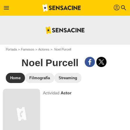
profil
menu
search
Portada
Famosos
Actores
Noel Purcell
Noel Purcell
Home
Filmografía
Streaming
Actividad
Actor