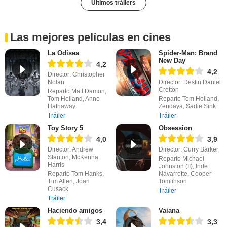
Últimos tráilers
Las mejores películas en cines
La Odisea
Spider-Man: Brand
New Day
4,2
4,2
Director: Christopher
Nolan
Director: Destin Daniel
Cretton
Reparto Matt Damon,
Tom Holland, Anne
Reparto Tom Holland,
Hathaway
Zendaya, Sadie Sink
Tráiler
Tráiler
Toy Story 5
Obsession
4,0
3,9
Director: Andrew
Director: Curry Barker
Stanton, McKenna
Reparto Michael
Harris
Johnston (II), Inde
Reparto Tom Hanks,
Navarrette, Cooper
Tim Allen, Joan
Tomlinson
Cusack
Tráiler
Tráiler
Haciendo amigos
Vaiana
3,4
3,3