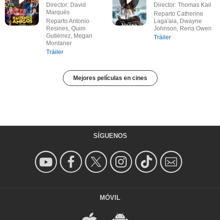
Director: David
Director: Thomas Kail
Marqués
Reparto Catherine
Reparto Antonio
Laga'aia, Dwayne
Resines, Quim
Johnson, Rena Owen
Gutiérrez, Megan
Tráiler
Montaner
Tráiler
Mejores películas en cines
SÍGUENOS
MÓVIL