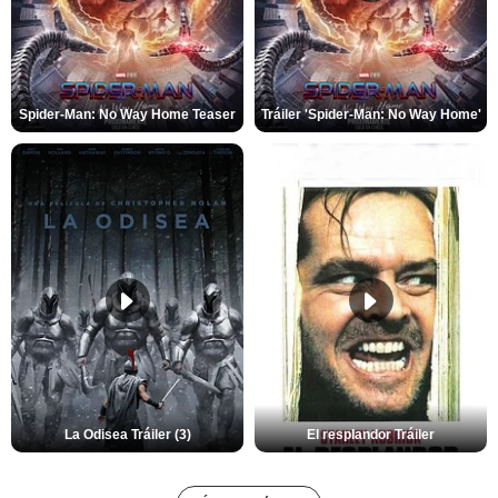
Spider-Man: No Way Home Teaser
Tráiler 'Spider-Man: No Way Home'
La Odisea Tráiler (3)
El resplandor Tráiler