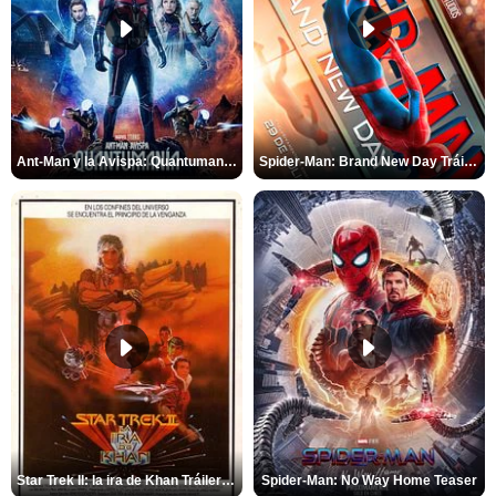
Ant-Man y la Avispa: Quantumanía Tráiler (2)
Spider-Man: Brand New Day Tráiler (3)
Star Trek II: la ira de Khan Tráiler VO
Spider-Man: No Way Home Teaser