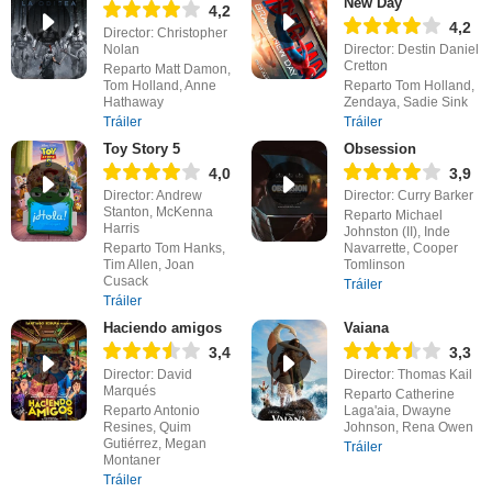
New Day
4,2
4,2
Director: Christopher
Nolan
Director: Destin Daniel
Cretton
Reparto Matt Damon,
Tom Holland, Anne
Reparto Tom Holland,
Hathaway
Zendaya, Sadie Sink
Tráiler
Tráiler
Toy Story 5
Obsession
4,0
3,9
Director: Andrew
Director: Curry Barker
Stanton, McKenna
Reparto Michael
Harris
Johnston (II), Inde
Reparto Tom Hanks,
Navarrette, Cooper
Tim Allen, Joan
Tomlinson
Cusack
Tráiler
Tráiler
Haciendo amigos
Vaiana
3,4
3,3
Director: David
Director: Thomas Kail
Marqués
Reparto Catherine
Reparto Antonio
Laga'aia, Dwayne
Resines, Quim
Johnson, Rena Owen
Gutiérrez, Megan
Tráiler
Montaner
Tráiler