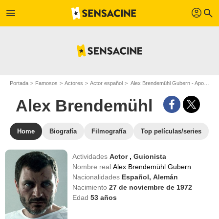
profil
menu
search
Portada
Famosos
Actores
Actor español
Alex Brendemühl Gubern - Apodo : Alex Brendemühl
Alex Brendemühl
Home
Biografía
Filmografía
Top películas/series
Actividades
Actor
,
Guionista
Nombre real
Alex Brendemühl Gubern
Nacionalidades
Español,
Alemán
Nacimiento
27 de noviembre de 1972
Edad
53
años