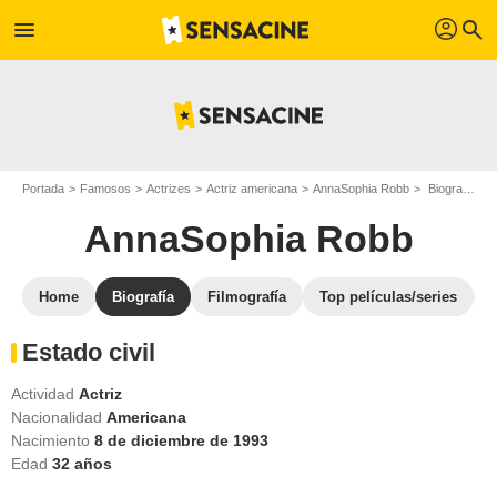
profil
menu
search
Portada
Famosos
Actrizes
Actriz americana
AnnaSophia Robb
Biografía AnnaSophia Robb
AnnaSophia Robb
Home
Biografía
Filmografía
Top películas/series
Estado civil
Actividad
Actriz
Nacionalidad
Americana
Nacimiento
8 de diciembre de 1993
Edad
32
años