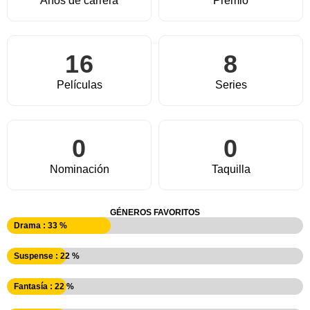
Años de carrera
Premio
16
8
Películas
Series
0
0
Nominación
Taquilla
GÉNEROS FAVORITOS
Drama : 33 %
Suspense : 22 %
Fantasía : 22 %