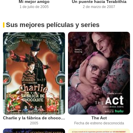
Mi mejor amigo
Un puente hacia Terabithia
1 de julio de 2005
2 de marzo de 2007
Sus mejores películas y series
Charlie y la fábrica de chocolate
The Act
2005
Fecha de estreno desconocida