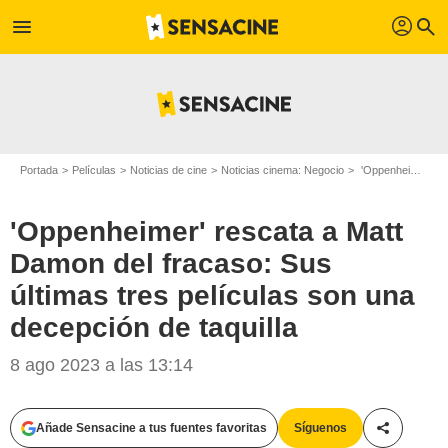
profil
menu
search
Portada
Películas
Noticias de cine
Noticias cinema: Negocio
'Oppenheimer' rescata a Matt Damon del fracaso: Sus últimas tres películas son una decepción de taquilla
'Oppenheimer' rescata a Matt
Damon del fracaso: Sus
últimas tres películas son una
decepción de taquilla
8 ago 2023 a las 13:14
Añade Sensacine a tus fuentes favoritas
Síguenos
Compartir