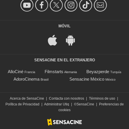
MÓVIL
SENSACINE EN EL EXTRANJERO
AlloCiné
Filmstarts
Beyazperde
Francia
Alemania
Turquía
AdoroCinema
Sensacine México
Brasil
México
Acerca de SensaCine
|
Contacta con nosotros
|
Términos de uso
|
Política de Privacidad
|
Administrar Utiq
|
©SensaCine
|
Preferencias de
cookies