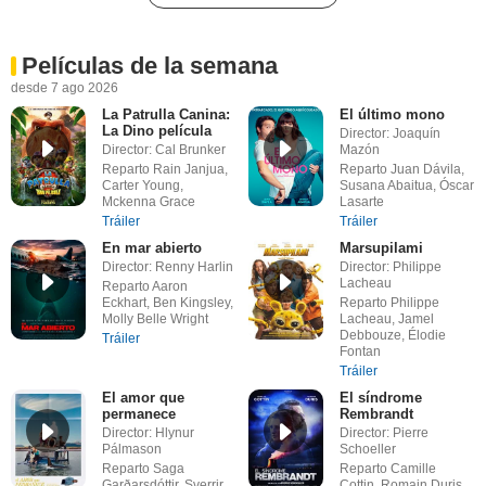
Películas de la semana
desde 7 ago 2026
La Patrulla Canina:
El último mono
La Dino película
Director: Joaquín
Director: Cal Brunker
Mazón
Reparto Rain Janjua,
Reparto Juan Dávila,
Carter Young,
Susana Abaitua, Óscar
Mckenna Grace
Lasarte
Tráiler
Tráiler
En mar abierto
Marsupilami
Director: Renny Harlin
Director: Philippe
Lacheau
Reparto Aaron
Eckhart, Ben Kingsley,
Reparto Philippe
Molly Belle Wright
Lacheau, Jamel
Debbouze, Élodie
Tráiler
Fontan
Tráiler
El amor que
El síndrome
permanece
Rembrandt
Director: Hlynur
Director: Pierre
Pálmason
Schoeller
Reparto Saga
Reparto Camille
Garðarsdóttir, Sverrir
Cottin, Romain Duris,