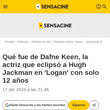
profil
menu
search
Portada
Películas
Noticias de cine
Noticias cinema: Gente
Qué fue de Dafne Keen, la actriz que eclipsó a Hugh Jackman en 'Logan' con solo 12 años
Qué fue de Dafne Keen, la
actriz que eclipsó a Hugh
Jackman en 'Logan' con solo
12 años
17 abr 2024 a las 21:45
Añade Sensacine a tus fuentes favoritas
Síguenos
Compartir