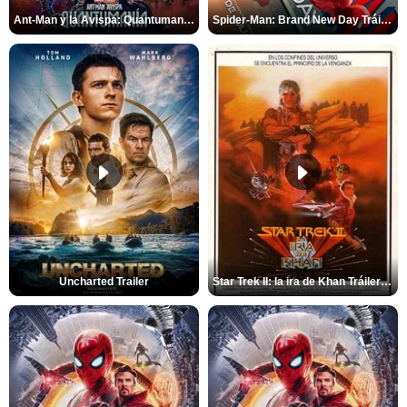
Ant-Man y la Avispa: Quantumanía Tráiler (2)
Spider-Man: Brand New Day Tráiler (3)
Uncharted Trailer
Star Trek II: la ira de Khan Tráiler VO