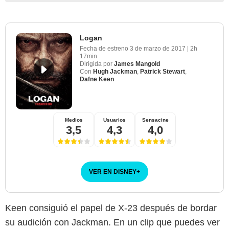
Logan
Fecha de estreno
3 de marzo de 2017
|
2h
17min
Dirigida por
James Mangold
Con
Hugh Jackman
,
Patrick Stewart
,
Dafne Keen
Medios
Usuarios
Sensacine
3,5
4,3
4,0
VER EN DISNEY
+
Keen consiguió el papel de X-23 después de bordar
su audición con Jackman. En un clip que puedes ver