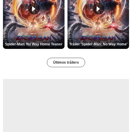
Spider-Man: No Way Home Teaser
Tráiler 'Spider-Man: No Way Home'
Últimos tráilers