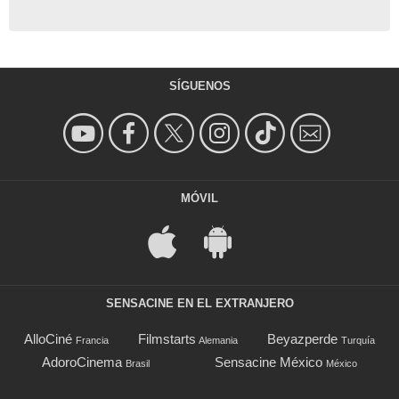
SÍGUENOS
MÓVIL
SENSACINE EN EL EXTRANJERO
AlloCiné
Filmstarts
Beyazperde
Francia
Alemania
Turquía
AdoroCinema
Sensacine México
Brasil
México