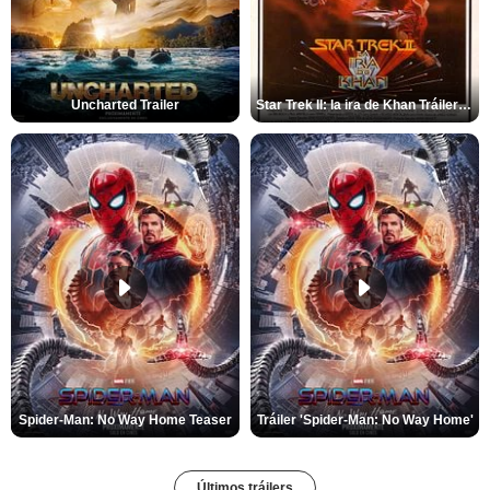
Uncharted Trailer
Star Trek II: la ira de Khan Tráiler VO
Spider-Man: No Way Home Teaser
Tráiler 'Spider-Man: No Way Home'
Últimos tráilers