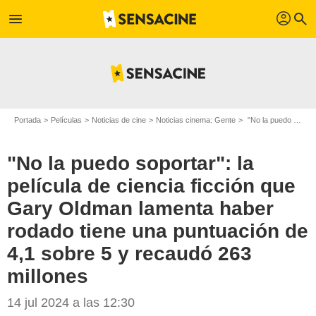
profil
menu
search
Portada
Películas
Noticias de cine
Noticias cinema: Gente
"No la puedo soportar": la película de ciencia ficción que Gary Oldman lamenta haber rodado tiene una puntuación de 4,1 sobre 5 y recaudó 263 millones
"No la puedo soportar": la
película de ciencia ficción que
Gary Oldman lamenta haber
rodado tiene una puntuación de
4,1 sobre 5 y recaudó 263
millones
14 jul 2024 a las 12:30