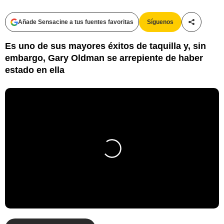
Añade Sensacine a tus fuentes favoritas
Síguenos
Compartir
Es uno de sus mayores éxitos de taquilla y, sin
embargo, Gary Oldman se arrepiente de haber
estado en ella