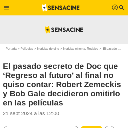
profil
menu
search
Portada
Películas
Noticias de cine
Noticias cinema: Rodajes
El pasado secreto de Doc que ‘Regreso al futuro’ al final no quiso contar: Robert Zemeckis y Bob Gale decidieron omitirlo en las películas
El pasado secreto de Doc que
‘Regreso al futuro’ al final no
quiso contar: Robert Zemeckis
y Bob Gale decidieron omitirlo
en las películas
21 sept 2024 a las 12:00