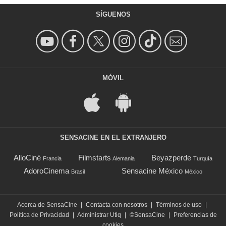
SÍGUENOS
MÓVIL
SENSACINE EN EL EXTRANJERO
AlloCiné
Filmstarts
Beyazperde
Francia
Alemania
Turquía
AdoroCinema
Sensacine México
Brasil
México
Acerca de SensaCine
|
Contacta con nosotros
|
Términos de uso
|
Política de Privacidad
|
Administrar Utiq
|
©SensaCine
|
Preferencias de
cookies