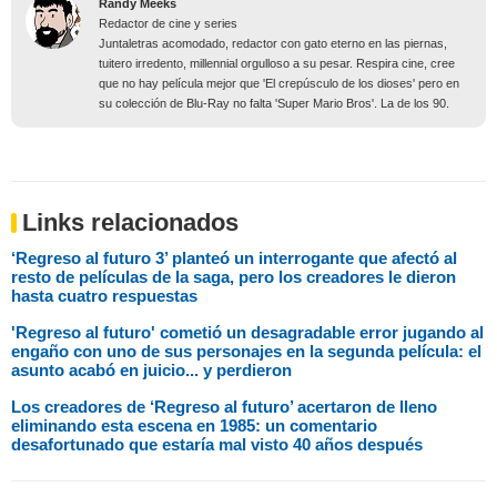
Randy Meeks
Redactor de cine y series
Juntaletras acomodado, redactor con gato eterno en las piernas,
tuitero irredento, millennial orgulloso a su pesar. Respira cine, cree
que no hay película mejor que 'El crepúsculo de los dioses' pero en
su colección de Blu-Ray no falta 'Super Mario Bros'. La de los 90.
Links relacionados
‘Regreso al futuro 3’ planteó un interrogante que afectó al
resto de películas de la saga, pero los creadores le dieron
hasta cuatro respuestas
'Regreso al futuro' cometió un desagradable error jugando al
engaño con uno de sus personajes en la segunda película: el
asunto acabó en juicio... y perdieron
Los creadores de ‘Regreso al futuro’ acertaron de lleno
eliminando esta escena en 1985: un comentario
desafortunado que estaría mal visto 40 años después