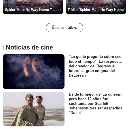
Spider-Man: No Way Home Teaser
Tráiler 'Spider-Man: No Way Home'
Últimos tráilers
Noticias de cine
"La gente pregunta sobre eso
todo el tiempo": La respuesta
del creador de 'Regreso al
futuro' al gran enigma del
DeLorean
Es de lo mejor de 'La odisea',
pero hace 12 años fue
sustituida por Scarlett
Johansson tras ser despedida:
"Duele"