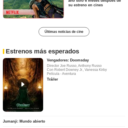
año solo 6 meses después de
su estreno en cines
Últimas noticias de cine
Estrenos más esperados
Vengadores: Doomsday
Director Joe Russo, Anthony Russo
Con Robert Downey Jr., Vanessa Kirby
Película - Aventura
Tráiler
Jumanji: Mundo abierto