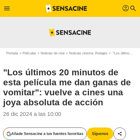
profil
menu
search
Portada
Películas
Noticias de cine
Noticias cinema: Rodajes
"Los últimos 20 minutos de esta película me dan ganas de vomitar": vuelve a cines una joya absoluta de acción
"Los últimos 20 minutos de
esta película me dan ganas de
vomitar": vuelve a cines una
joya absoluta de acción
26 dic 2024 a las 10:00
Añade Sensacine a tus fuentes favoritas
Síguenos
Compartir