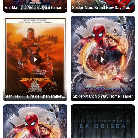
Ant-Man y la Avispa: Quantumanía Tráiler (2)
Spider-Man: Brand New Day Tráiler (3)
Star Trek II: la ira de Khan Tráiler VO
Spider-Man: No Way Home Teaser