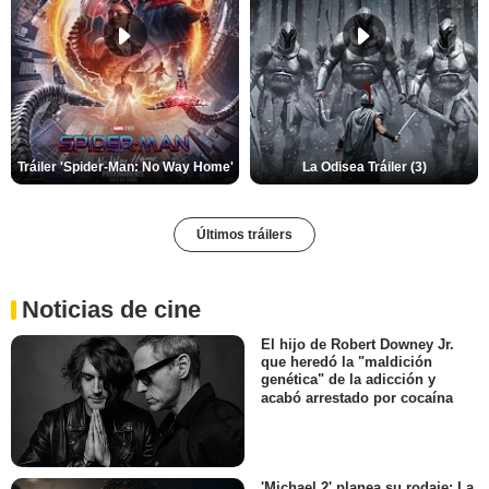
Tráiler 'Spider-Man: No Way Home'
La Odisea Tráiler (3)
Últimos tráilers
Noticias de cine
El hijo de Robert Downey Jr.
que heredó la "maldición
genética" de la adicción y
acabó arrestado por cocaína
'Michael 2' planea su rodaje: La