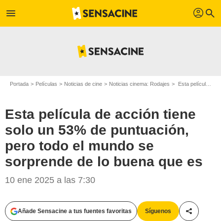
profil
menu
search
Portada
Películas
Noticias de cine
Noticias cinema: Rodajes
Esta película de acción tiene solo un 53% de puntuación, pero todo el mundo se sorprende de lo buena que es
Esta película de acción tiene
solo un 53% de puntuación,
pero todo el mundo se
sorprende de lo buena que es
10 ene 2025 a las 7:30
Añade Sensacine a tus fuentes favoritas
Síguenos
Compartir