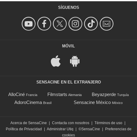
SÍGUENOS
MÓVIL
SENSACINE EN EL EXTRANJERO
AlloCiné
Filmstarts
Beyazperde
Francia
Alemania
Turquía
AdoroCinema
Sensacine México
Brasil
México
Acerca de SensaCine
|
Contacta con nosotros
|
Términos de uso
|
Política de Privacidad
|
Administrar Utiq
|
©SensaCine
|
Preferencias de
cookies