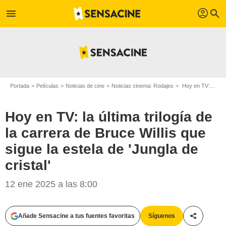
profil
menu
search
Portada
Películas
Noticias de cine
Noticias cinema: Rodajes
Hoy en TV: la última trilogía de la carrera de Bruce Willis que sigue la estela de 'Jungla de cristal'
Hoy en TV: la última trilogía de
la carrera de Bruce Willis que
sigue la estela de 'Jungla de
cristal'
12 ene 2025 a las 8:00
Añade Sensacine a tus fuentes favoritas
Síguenos
Compartir