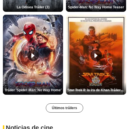
La Odisea Tráiler (3)
Spider-Man: No Way Home Teaser
Tráiler 'Spider-Man: No Way Home'
Star Trek II: la ira de Khan Tráiler VO
Últimos tráilers
Noticias de cine