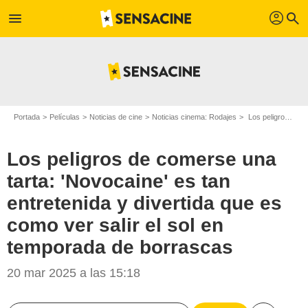
profil
menu
search
Portada
Películas
Noticias de cine
Noticias cinema: Rodajes
Los peligros de comerse una tarta: 'Novocaine' es tan entretenida y divertida que es como ver salir el sol en temporada de borrascas
Los peligros de comerse una
tarta: 'Novocaine' es tan
entretenida y divertida que es
como ver salir el sol en
temporada de borrascas
20 mar 2025 a las 15:18