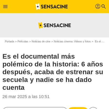
profil
menu
search
Portada
Películas
Noticias de cine
Noticias cinema: Videos y fotos
Es el documental más polémico de la historia: 6 años después, acaba de estrenar su secuela y nadie se ha dado cuenta
Es el documental más
polémico de la historia: 6 años
después, acaba de estrenar su
secuela y nadie se ha dado
cuenta
26 mar 2025 a las 10:51