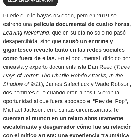
LEER EN LA APLICACIÓN
Puede que lo hayas olvidado, pero en 2019 se
estrenó una
película documental de cuatro horas
,
Leaving Neverland
, que en su día no solo no pasó
desapercibida, sino que
causó un enorme y
gigantesco revuelo tanto en las redes sociales
como fuera de ellas.
En el documental, dirigido por
cineasta y experto documentalista
Dan Reed
(
Three
Days of Terror: The Charlie Hebdo Attacks, In the
Shadow of 9/11
), James Safechuck y Wade Robson,
dos hombres que cuando eran niños tuvieron la
oportunidad al que fuera apodado el "Rey del Pop",
Michael Jackson
, en distintas circunstancias,
le
cuentan al mundo en un relato aboslutamente
escalofriante y desgarrador cómo fue su relación
con el mítico artista: una experiencia traumática