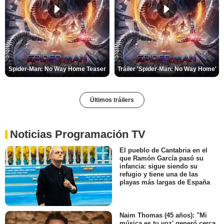
Spider-Man: No Way Home Teaser
Tráiler 'Spider-Man: No Way Home'
Últimos tráilers
Noticias Programación TV
El pueblo de Cantabria en el
que Ramón García pasó su
infancia: sigue siendo su
refugio y tiene una de las
playas más largas de España
Naim Thomas (45 años): "Mi
música es tu voz' generó cerca