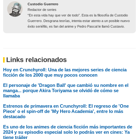
Custodio Guerrero
Redactor de series
“En esta vida hay que ver de todo”. Esta es la filosofía de Custodio
Guerrero. Desgrana teorías, intenta estar atento a un posible nuevo
éxito seriéfilo, es fan del anime y Pedro Pascal le llamó Custavio.
Links relacionados
Hoy en Crunchyroll: Una de las mejores series de ciencia
ficción de los 2000 que muy pocos conocen
El personaje de 'Dragon Ball' que cambió su nombre en el
manga... porque Akira Toriyama se olvidó de cómo se
llamaba
Estrenos de primavera en Crunchyroll: El regreso de 'One
Piece' o el spin-off de 'My Hero Academia', entre lo más
destacado
Es uno de los animes de ciencia ficción más importantes de
2024 y su episodio especial solo lo podrás ver en cines: Ya
tiene tráiler