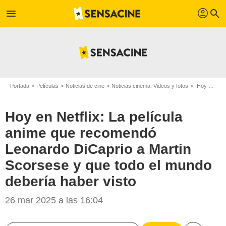
profil
menu
search
Portada
Películas
Noticias de cine
Noticias cinema: Videos y fotos
Hoy en Netflix: La película anime que recomendó Leonardo DiCaprio a Martin Scorsese y que todo el mundo debería haber visto
Hoy en Netflix: La película
anime que recomendó
Leonardo DiCaprio a Martin
Scorsese y que todo el mundo
debería haber visto
26 mar 2025 a las 16:04