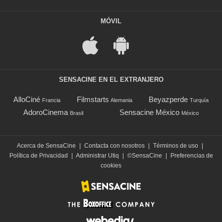
MÓVIL
SENSACINE EN EL EXTRANJERO
AlloCiné
Filmstarts
Beyazperde
Francia
Alemania
Turquía
AdoroCinema
Sensacine México
Brasil
México
Acerca de SensaCine
|
Contacta con nosotros
|
Términos de uso
|
Política de Privacidad
|
Administrar Utiq
|
©SensaCine
|
Preferencias de
cookies