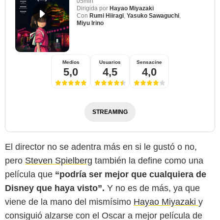
05min
Dirigida por
Hayao Miyazaki
Con
Rumi Hiiragi
,
Yasuko Sawaguchi
,
Miyu Irino
Medios
Usuarios
Sensacine
5,0
4,5
4,0
STREAMING
El director no se adentra más en si le gustó o no,
pero
Steven Spielberg
también la define como una
película que
“podría ser mejor que cualquiera de
Disney que haya visto”.
Y no es de más, ya que
viene de la mano del mismísimo
Hayao Miyazaki
y
consiguió alzarse con el Oscar a mejor película de