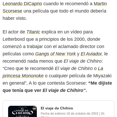
Leonardo DiCaprio
cuando le recomendó a
Martin
Scorsese
una película que todo el mundo debería
haber visto.
El actor de
Titanic
explica en un vídeo para
Letterboxd que a principios de los 2000, donde
comenzó a trabajar con el aclamado director con
películas como
Gangs of New York
y
El Aviador,
le
recomendó nada menos que
El viaje de Chihiro
:
“Creo que te recomendé
El viaje de Chihiro
o
La
princesa Mononoke
o cualquier película de Miyazaki
en general”, A lo que contesta Scorsese:
“Me dijiste
que tenía que ver
El viaje de Chihiro".
El viaje de Chihiro
Fecha de estreno
18 de octubre de 2002
|
2h