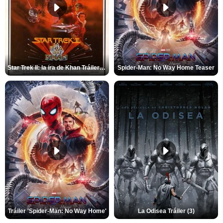
Star Trek II: la ira de Khan Tráiler VO
Spider-Man: No Way Home Teaser
Tráiler 'Spider-Man: No Way Home'
La Odisea Tráiler (3)