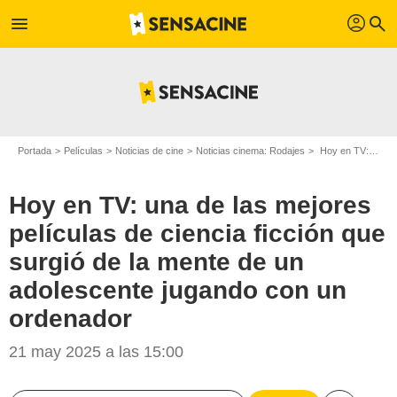
profil
menu
search
Portada
Películas
Noticias de cine
Noticias cinema: Rodajes
Hoy en TV: una de las mejores películas de ciencia ficción que surgió de la mente de un adolescente jugando con un ordenador
Hoy en TV: una de las mejores
películas de ciencia ficción que
surgió de la mente de un
adolescente jugando con un
ordenador
21 may 2025 a las 15:00