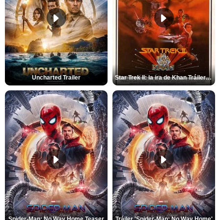
Uncharted Trailer
Star Trek II: la ira de Khan Tráiler VO
Spider-Man: No Way Home Teaser
Tráiler 'Spider-Man: No Way Home'