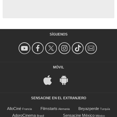
SÍGUENOS
MÓVIL
SENSACINE EN EL EXTRANJERO
AlloCiné
Filmstarts
Beyazperde
Francia
Alemania
Turquía
AdoroCinema
Sensacine México
Brasil
México