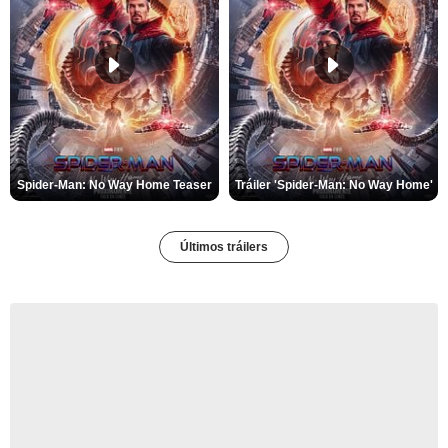
Spider-Man: No Way Home Teaser
Tráiler 'Spider-Man: No Way Home'
Últimos tráilers