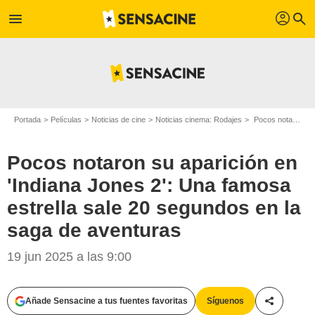
profil
menu
search
Portada
Películas
Noticias de cine
Noticias cinema: Rodajes
Pocos notaron su aparición en 'Indiana Jones 2': Una famosa estrella sale 20 segundos en la saga de aventuras
Pocos notaron su aparición en
'Indiana Jones 2': Una famosa
estrella sale 20 segundos en la
saga de aventuras
19 jun 2025 a las 9:00
Añade Sensacine a tus fuentes favoritas
Síguenos
Compartir