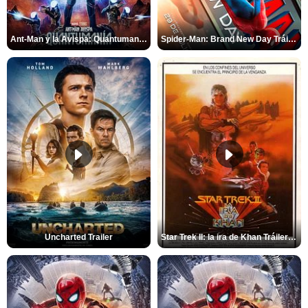
Ant-Man y la Avispa: Quantumanía Tráiler (2)
Spider-Man: Brand New Day Tráiler (3)
Uncharted Trailer
Star Trek II: la ira de Khan Tráiler VO