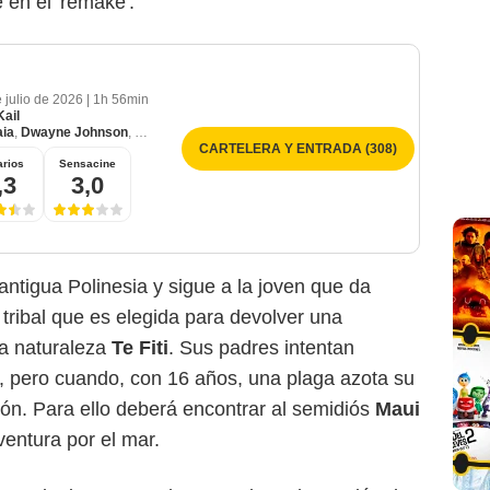
 en el 'remake'.
e julio de 2026
|
1h 56min
ail
aia
,
Dwayne Johnson
,
Rena Owen
CARTELERA Y ENTRADA (308)
rios
Sensacine
,3
3,0
antigua Polinesia y sigue a la joven que da
e tribal que es elegida para devolver una
 la naturaleza
Te Fiti
. Sus padres intentan
, pero cuando, con 16 años, una plaga azota su
ión. Para ello deberá encontrar al semidiós
Maui
entura por el mar.