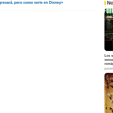
No
resará, pero como serie en Disney+
Los s
sexua
román
jueve