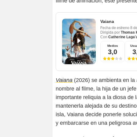
filme de animación, esté presente
Vaiana
Fecha de estreno
8 d
Dirigida por
Thomas K
Con
Catherine Laga'
Medios
Usua
3,0
3
Vaiana
(2026) se ambienta en la 
nombre al filme, la hija de un jef
importante reliquia a la diosa de
mantenerla alejada de su destino
isla, Vaiana decide ponerle soluc
y embarcarse en una peligrosa av