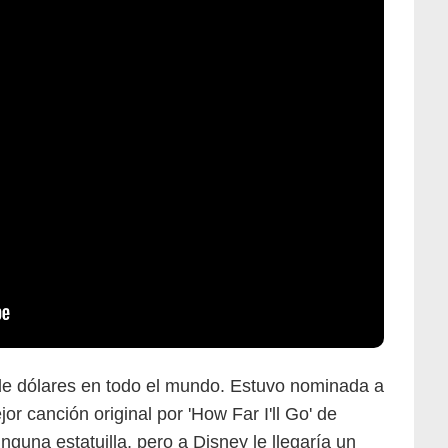
de dólares en todo el mundo. Estuvo nominada a
or canción original por 'How Far I'll Go' de
guna estatuilla, pero a Disney le llegaría un