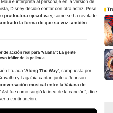
Maui e interpreta al personaje en la versión de
ista, Disney decidió contar con otra actriz. Pese
Tr
mo
productora ejecutiva
y, como se ha revelado
contrado la forma de que su voz también
r de acción real para 'Vaiana": La gente
vo tráiler de la película
ión titulada
'Along The Way'
, compuesta por
ravalho y Laga'aia cantan junto a Johnson.
 conversación musical entre la Vaiana de
'
Así fue como surgió la idea de la canción", dice
er a continuación: