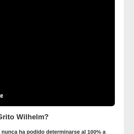
Grito Wilhelm?
e
nunca ha podido determinarse al 100% a