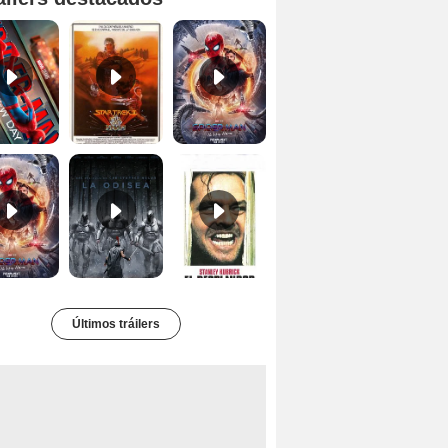
Spider-Man: Brand New Day Tráiler (3)
Star Trek II: la ira de Khan Tráiler VO
Spider-Man: No Way Home Teaser
Tráiler 'Spider-Man: No Way Home'
La Odisea Tráiler (3)
El resplandor Tráiler
Últimos tráilers