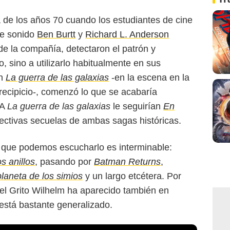
a de los años 70 cuando los estudiantes de cine
de sonido
Ben Burtt
y
Richard L. Anderson
de la compañía, detectaron el patrón y
to, sino a utilizarlo habitualmente en sus
en
La guerra de las galaxias
-en la escena en la
ecipicio-, comenzó lo que se acabaría
 A
La guerra de las galaxias
le seguirían
En
ectivas secuelas de ambas sagas históricas.
as que podemos escucharlo es interminable:
s anillos
, pasando por
Batman Returns
,
planeta de los simios
y un largo etcétera. Por
 el Grito Wilhelm ha aparecido también en
está bastante generalizado.