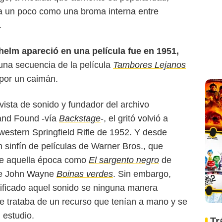
ba un poco como una broma interna entre
.
lhelm apareció en una película fue en 1951,
 una secuencia de la película
Tambores Lejanos
por un caimán.
ista de sonido y fundador del archivo
and Found -vía
Backstage
-, el gritó volvió a
 western Springfield Rifle de 1952. Y desde
 sinfín de películas de Warner Bros., que
 de aquella época como
El sargento negro
de
 de John Wayne
Boinas verdes
. Sin embargo,
tificado aquel sonido se ninguna manera
e trataba de un recurso que tenían a mano y se
l estudio.
Tr