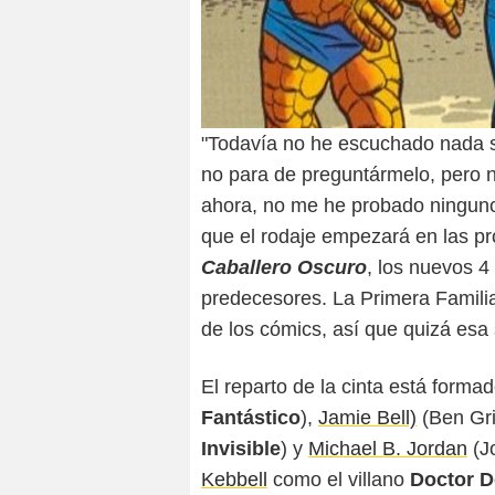
"Todavía no he escuchado nada s
no para de preguntármelo, pero ni
ahora, no me he probado ninguno
que el rodaje empezará en las p
Caballero Oscuro
, los nuevos 4
predecesores. La Primera Familia
de los cómics, así que quizá esa 
El reparto de la cinta está forma
Fantástico
),
Jamie Bell)
(Ben Gr
Invisible
) y
Michael B. Jordan
(J
Kebbell
como el villano
Doctor 