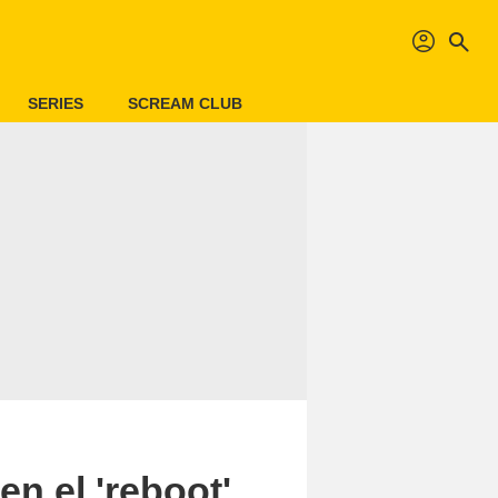
profil
search
SERIES
SCREAM CLUB
en el 'reboot'