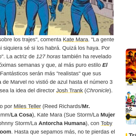
obre los trajes", comenta
Kate Mara
. "La gente
 siquiera sé si los habrá. Quizá los haya. Por
". La actriz de
127 horas
también ha revelado
róximas semanas y que, al más puro estilo
El
 Fantásticos serán más "realistas" que sus
 de Marvel no vistió de azul hasta el número 3
sea la idea del director
Josh Trank
(
Chronicle
).
do por
Miles Teller
(Reed Richards/
Mr.
imm/
La Cosa
), Kate Mara (Sue Storm/La
Mujer
ohnny Storm/La
Antorcha Humana
), con
Toby
Doom
. Hasta que sepamos más, no te pierdas el
Tr