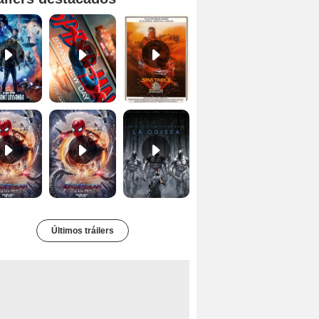
Ant-Man y la Avispa: Quantumanía Tráiler (2)
Spider-Man: Brand New Day Tráiler (3)
Star Trek II: la ira de Khan Tráiler VO
Spider-Man: No Way Home Teaser
Tráiler 'Spider-Man: No Way Home'
La Odisea Tráiler (3)
Últimos tráilers