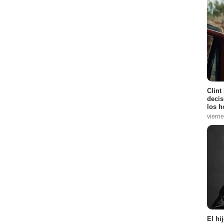
Clint
decis
los h
vierne
El hi