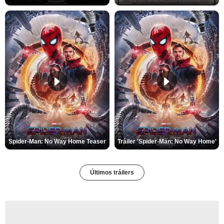
Spider-Man: No Way Home Teaser
Tráiler 'Spider-Man: No Way Home'
Últimos tráilers