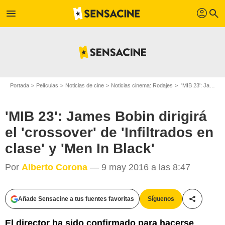
profil
menu
search
Portada
Películas
Noticias de cine
Noticias cinema: Rodajes
'MIB 23': James Bobin dirigirá el 'crossover' de 'Infiltrados en clase' y 'Men In Black'
'MIB 23': James Bobin dirigirá
el 'crossover' de 'Infiltrados en
clase' y 'Men In Black'
Por
Alberto Corona
— 9 may 2016 a las 8:47
Añade Sensacine a tus fuentes favoritas
Síguenos
Compartir
El director ha sido confirmado para hacerse