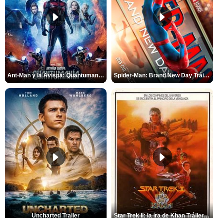
Ant-Man y la Avispa: Quantumanía Tráiler (2)
Spider-Man: Brand New Day Tráiler (3)
Uncharted Trailer
Star Trek II: la ira de Khan Tráiler VO