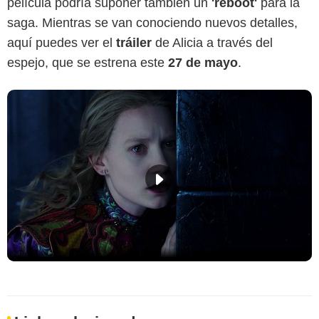
película podría suponer también un
'reboot'
para la
saga. Mientras se van conociendo nuevos detalles,
aquí puedes ver el
tráiler
de
Alicia a través del
espejo
, que se estrena este
27 de mayo
.