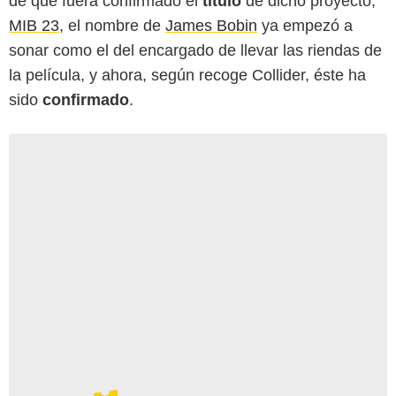
de que fuera confirmado el
título
de dicho proyecto,
MIB 23
, el nombre de
James Bobin
ya empezó a
sonar como el del encargado de llevar las riendas de
la película, y ahora, según recoge Collider, éste ha
sido
confirmado
.