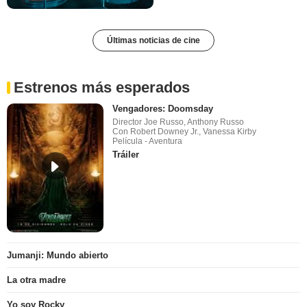
Últimas noticias de cine
Estrenos más esperados
Vengadores: Doomsday
Director Joe Russo, Anthony Russo
Con Robert Downey Jr., Vanessa Kirby
Película - Aventura
Tráiler
Jumanji: Mundo abierto
La otra madre
Yo soy Rocky