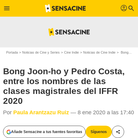
profil
menu
search
Portada
Noticias de Cine y Series
Cine Indie
Noticias de Cine Indie
Bong Joon-ho y Pedro Costa, entre los nombres de las clases magistrales del IFFR 2020
Bong Joon-ho y Pedro Costa,
entre los nombres de las
clases magistrales del IFFR
2020
Por
Paula Arantzazu Ruiz
— 8 ene 2020 a las 17:40
Añade Sensacine a tus fuentes favoritas
Síguenos
Compartir