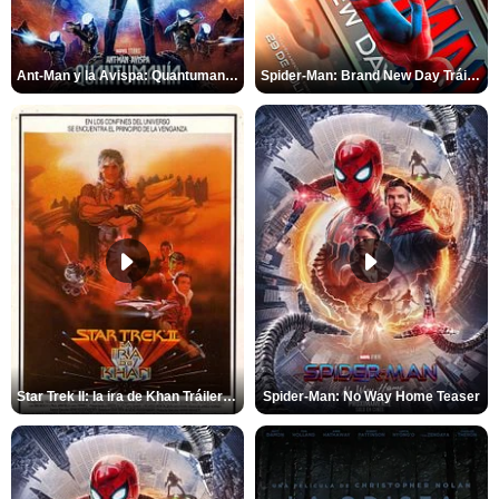
Ant-Man y la Avispa: Quantumanía Tráiler (2)
Spider-Man: Brand New Day Tráiler (3)
Star Trek II: la ira de Khan Tráiler VO
Spider-Man: No Way Home Teaser