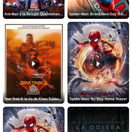
Ant-Man y la Avispa: Quantumanía Tráiler (2)
Spider-Man: Brand New Day Tráiler (3)
Star Trek II: la ira de Khan Tráiler VO
Spider-Man: No Way Home Teaser