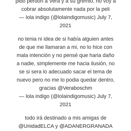
pido perdón a Vera y a su gremio, no voy a
cobrar absolutamente nada por la peli
— lola indigo (@lolaindigomusic)
July 7,
2021
no tenia ni idea de si había alguien antes
de que me llamaran a mi, no lo hice con
mala intención y no pensé que haria daño
a nadie, simplemente me hacia ilusión, no
se si sera lo adecuado sacar el tema de
nuevo pero no me lo podia quedar dentro,
gracias
@Veraboschm
— lola indigo (@lolaindigomusic)
July 7,
2021
todo irá destinado a mis amigas de
@UnidadELCA
y
@ADANERGRANADA