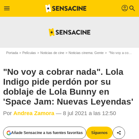
profil
menu
search
Portada
Películas
Noticias de cine
Noticias cinema: Gente
"No voy a cobrar nada". Lola Indigo pide perdón por su doblaje de Lola Bunny en 'Space Jam: Nuevas Leyendas'
"No voy a cobrar nada". Lola
Indigo pide perdón por su
doblaje de Lola Bunny en
'Space Jam: Nuevas Leyendas'
Por
Andrea Zamora
— 8 jul 2021 a las 12:50
Añade Sensacine a tus fuentes favoritas
Síguenos
Compartir