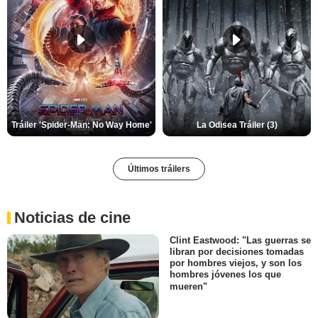
Tráiler 'Spider-Man: No Way Home'
La Odisea Tráiler (3)
Últimos tráilers
Noticias de cine
Clint Eastwood: "Las guerras se
libran por decisiones tomadas
por hombres viejos, y son los
hombres jóvenes los que
mueren"