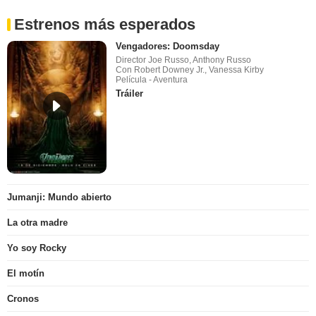
Estrenos más esperados
Vengadores: Doomsday
Director Joe Russo, Anthony Russo
Con Robert Downey Jr., Vanessa Kirby
Película - Aventura
Tráiler
Jumanji: Mundo abierto
La otra madre
Yo soy Rocky
El motín
Cronos