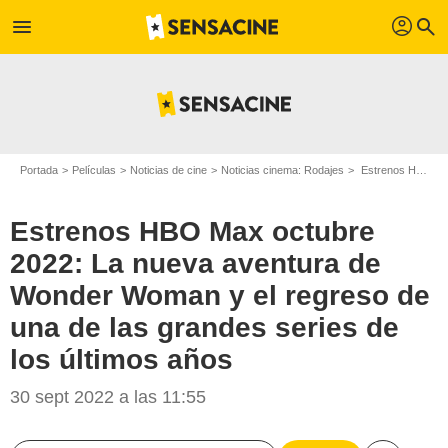
profil
menu
search
Portada
Películas
Noticias de cine
Noticias cinema: Rodajes
Estrenos HBO Max octubre 2022: La nueva aventura de Wonder Woman y el regreso de una de las grandes series de los últimos años
Estrenos HBO Max octubre
2022: La nueva aventura de
Wonder Woman y el regreso de
una de las grandes series de
los últimos años
30 sept 2022 a las 11:55