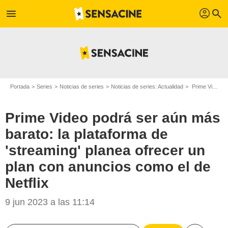
profil
menu
search
Portada
Series
Noticias de series
Noticias de series: Actualidad
Prime Video podrá ser aún más barato: la plataforma de 'streaming' planea ofrecer un plan con anuncios como el de Netflix
Prime Video podrá ser aún más
barato: la plataforma de
'streaming' planea ofrecer un
plan con anuncios como el de
Netflix
9 jun 2023 a las 11:14
Prime Video