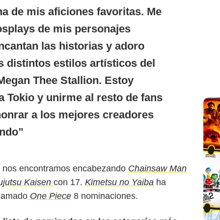
a de mis aficiones favoritas. Me
osplays de mis personajes
ncantan las historias y adoro
 distintos estilos artísticos del
Megan Thee Stallion. Estoy
a Tokio y unirme al resto de fans
honrar a los mejores creadores
undo
s nos encontramos encabezando
Chainsaw Man
ujutsu Kaisen
con 17.
Kimetsu no Yaiba
ha
clamado
One Piece
8 nominaciones.