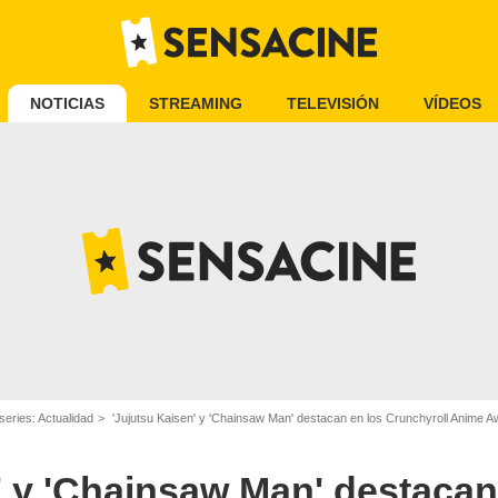
NOTICIAS
STREAMING
TELEVISIÓN
VÍDEOS
series: Actualidad
'Jujutsu Kaisen' y 'Chainsaw Man' destacan en los Crunchyroll Anime 
' y 'Chainsaw Man' destacan