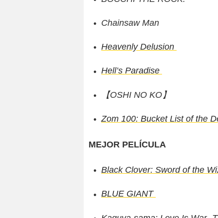
Chainsaw Man
Heavenly Delusion
Hell’s Paradise
【OSHI NO KO】
Zom 100: Bucket List of the 
MEJOR PELÍCULA
Black Clover: Sword of the W
BLUE GIANT
Kaguya-sama: Love Is War -Th