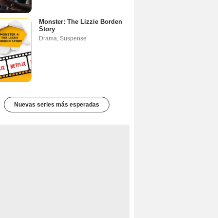
Monster: The Lizzie Borden
Story
Drama
,
Suspense
Nuevas series más esperadas