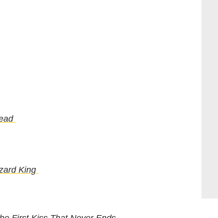
Dead
izard King
e First Kiss That Never Ends-