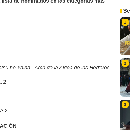
 lista de nominados en las categorías más
Se
1
2
su no Yaiba - Arco de la Aldea de los Herreros
a 2
3
A 2
RACIÓN