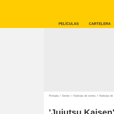
PELÍCULAS
CARTELERA
Portada
Series
Noticias de series
Noticias de 
'Jujutsu Kaisen