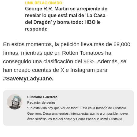
George R.R. Martin se arrepiente de
revelar lo que está mal de 'La Casa
del Dragón' y borra todo: HBO le
responde
En estos momentos, la petición lleva más de 69,000
firmas, mientras que en Rotten Tomatoes ha
conseguido una clasificación del 95%. Además, se
han creado cuentas de X e Instagram para
#SaveMyLadyJane.
Custodio Guerrero
Redactor de series
“En esta vida hay que ver de todo”. Esta es la filosofía de Custodio
Guerrero. Desgrana teorías, intenta estar atento a un posible nuevo
éxito seriéfilo, es fan del anime y Pedro Pascal le llamó Custavio.