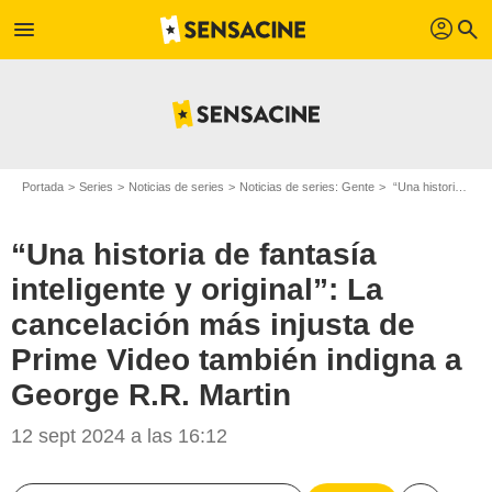
profil
menu
search
Portada
Series
Noticias de series
Noticias de series: Gente
“Una historia de fantasía inteligente y original”: La cancelación más injusta de Prime Video también indigna a George R.R. Martin
“Una historia de fantasía
inteligente y original”: La
cancelación más injusta de
Prime Video también indigna a
George R.R. Martin
12 sept 2024 a las 16:12