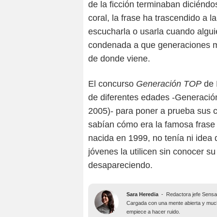
de la ficción terminaban diciénd
coral, la frase ha trascendido a 
escucharla o usarla cuando alguie
condenada a que generaciones má
de donde viene.
El concurso
Generación TOP
de 
de diferentes edades -Generació
2005)- para poner a prueba sus 
sabían cómo era la famosa frase y
nacida en 1999, no tenía ni idea
jóvenes la utilicen sin conocer s
desapareciendo.
Sara Heredia
-
Redactora jefe Sens
Cargada con una mente abierta y mucha
empiece a hacer ruido.