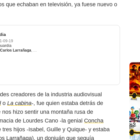
os que echaban en televisión, ya fuese nuevo o
dia
1-09-19
guardia
Carlos Larrañaga
,
Julián González
ndes creadores de la industria audiovisual
Antena 3
l
o
La cabina
-, fue quien estaba detrás de
ue nos hizo sentir una montaña rusa de
macia de Lourdes Cano -la genial
Concha
 tres hijos -Isabel, Guille y Quique- y estaba
os Larrañaga
), un donjuán que seguía