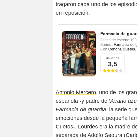
tragaron cada uno de los episodi
en reposición.
Farmacia de guar
Fecha de estreno
199
Series :
Farmacia de 
Con
Concha Cuetos
,
Usuarios
3,5
Antonio Mercero
, uno de los gra
española -y padre de
Verano azu
Farmacia de guardia
, la serie q
emociones desde la pequeña far
Cuetos
-. Lourdes era la madre de
separada de Adolfo Segura (
Carl