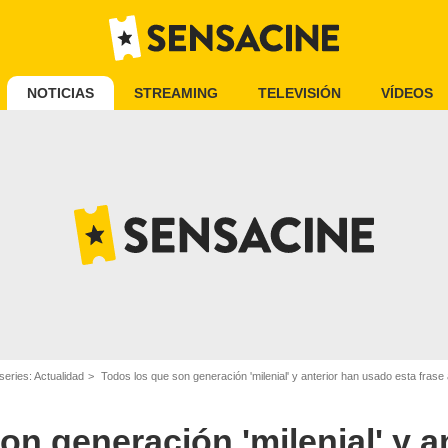
NOTICIAS
STREAMING
TELEVISIÓN
VÍDEOS
Antena 3
series: Actualidad
Todos los que son generación 'milenial' y anterior han usado esta frase
on generación 'milenial' y a