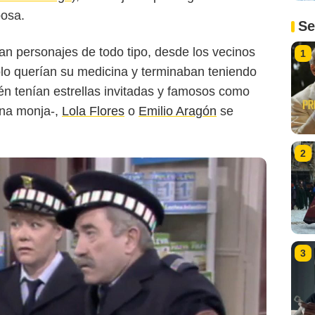
posa.
Se
n personajes de todo tipo, desde los vecinos
1
olo querían su medicina y terminaban teniendo
én tenían estrellas invitadas y famosos como
una monja-,
Lola Flores
o
Emilio Aragón
se
2
3