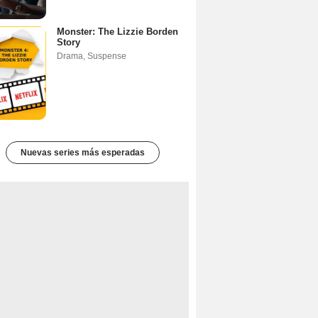
Monster: The Lizzie Borden
Story
Drama
,
Suspense
Nuevas series más esperadas